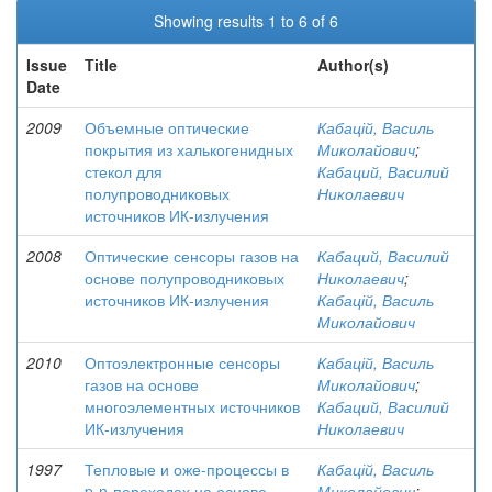
Showing results 1 to 6 of 6
Issue
Title
Author(s)
Date
2009
Объемные оптические
Кабацій, Василь
покрытия из халькогенидных
Миколайович
;
стекол для
Кабаций, Василий
полупроводниковых
Николаевич
источников ИК-излучения
2008
Оптические сенсоры газов на
Кабаций, Василий
основе полупроводниковых
Николаевич
;
источников ИК-излучения
Кабацій, Василь
Миколайович
2010
Оптоэлектронные сенсоры
Кабацій, Василь
газов на основе
Миколайович
;
многоэлементных источников
Кабаций, Василий
ИК-излучения
Николаевич
1997
Тепловые и оже-процессы в
Кабацій, Василь
p-n-переходах на основе
Миколайович
;