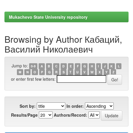
Mukachevo State University repository
Browsing by Author Кабаций,
Василий Николаевич
Jump to:
0-9
A
B
C
D
E
F
G
H
I
J
K
L
M
N
O
P
Q
R
S
T
U
V
W
X
Y
Z
or enter first few letters:
Sort by:
In order:
Results/Page
Authors/Record: