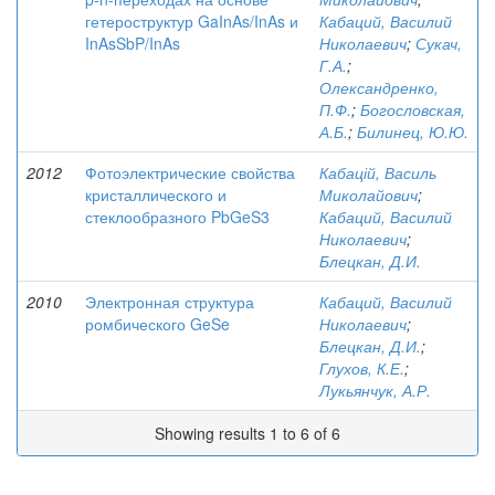
гетероструктур GaInAs/InAs и
Кабаций, Василий
InAsSbP/InAs
Николаевич
;
Сукач,
Г.А.
;
Олександренко,
П.Ф.
;
Богословская,
А.Б.
;
Билинец, Ю.Ю.
2012
Фотоэлектрические свойства
Кабацій, Василь
кристаллического и
Миколайович
;
стеклообразного PbGeS3
Кабаций, Василий
Николаевич
;
Блецкан, Д.И.
2010
Электронная структура
Кабаций, Василий
ромбического GeSe
Николаевич
;
Блецкан, Д.И.
;
Глухов, К.Е.
;
Лукьянчук, А.Р.
Showing results 1 to 6 of 6