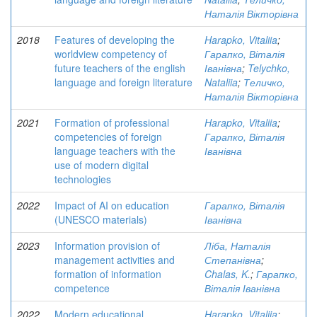
Наталія Вікторівна
2018
Features of developing the
Harapko, Vitaliia
;
worldview competency of
Гарапко, Віталія
future teachers of the english
Іванівна
;
Telychko,
language and foreign literature
Nataliia
;
Теличко,
Наталія Вікторівна
2021
Formation of professional
Harapko, Vitaliia
;
competencies of foreign
Гарапко, Віталія
language teachers with the
Іванівна
use of modern digital
technologies
2022
Impact of AI on education
Гарапко, Віталія
(UNESCO materials)
Іванівна
2023
Information provision of
Ліба, Наталія
management activities and
Степанівна
;
formation of information
Chalas, K.
;
Гарапко,
competence
Віталія Іванівна
2022
Modern educational
Harapko, Vitaliia
;