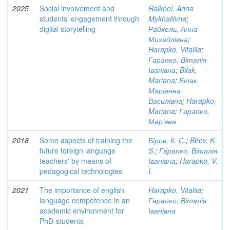
2025
Social involvement and
Raikhel, Anna
students’ engagement through
Mykhaliivna
;
digital storytelling
Райхель, Анна
Михайлівна
;
Harapko, Vitaliia
;
Гарапко, Віталія
Іванівна
;
Bilak,
Mariana
;
Білак,
Маріанна
Василівна
;
Harapko,
Mariana
;
Гарапко,
Мар’яна
2018
Some aspects of training the
Біров, К. С.
;
Birov, K.
future foreign language
S.
;
Гарапко, Віталія
teachers' by means of
Іванівна
;
Harapko, V.
pedagogical technologies
I.
2021
The importance of english
Harapko, Vitaliia
;
language competence in an
Гарапко, Віталія
academic environment for
Іванівна
PhD-students