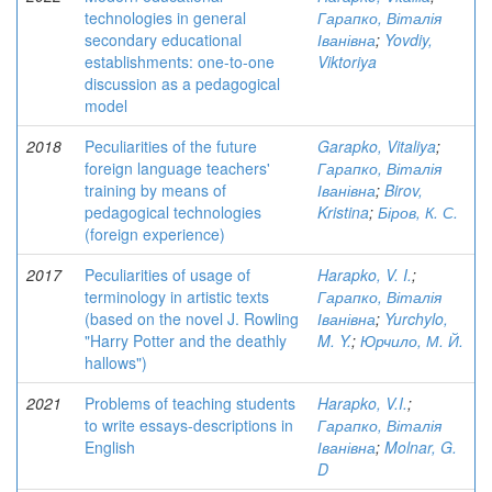
technologies in general
Гарапко, Віталія
secondary educational
Іванівна
;
Yovdiy,
establishments: one-to-one
Viktoriya
discussion as a pedagogical
model
2018
Peculiarities of the future
Garapko, Vitaliya
;
foreign language teachers'
Гарапко, Віталія
training by means of
Іванівна
;
Birov,
pedagogical technologies
Kristina
;
Біров, К. С.
(foreign experience)
2017
Peculiarities of usage of
Harapko, V. I.
;
terminology in artistic texts
Гарапко, Віталія
(based on the novel J. Rowling
Іванівна
;
Yurchylo,
"Harry Potter and the deathly
M. Y.
;
Юрчило, М. Й.
hallows")
2021
Problems of teaching students
Harapko, V.I.
;
to write essays-descriptions in
Гарапко, Віталія
English
Іванівна
;
Molnar, G.
D