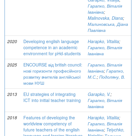
Гарапко, Віталія
Іванівна
;
Malinovska, Diana
;
Малиновська, Діана
Павлівна
2020
Developing english language
Harapko, Vitaliia
;
competence in an academic
Гарапко, Віталія
environment for pHd-students
Іванівна
2025
ENCOURSE від british council:
Гарапко, Віталія
нові горизонти професійного
Іванівна
;
Гарапко,
розвитку вчителів англійської
М.С.
;
Подоляну, В.
мови НУШ
2013
EU strategies of integrating
Garapko, V.
;
ICT into initial teacher training
Гарапко, Віталія
Іванівна
2018
Features of developing the
Harapko, Vitaliia
;
worldview competency of
Гарапко, Віталія
future teachers of the english
Іванівна
;
Telychko,
language and foreign literature
Nataliia
;
Теличко,