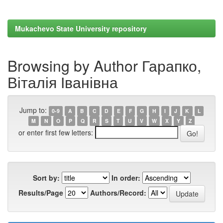
Mukachevo State University repository
Browsing by Author Гарапко,
Віталія Іванівна
Jump to:
0-9
A
B
C
D
E
F
G
H
I
J
K
L
M
N
O
P
Q
R
S
T
U
V
W
X
Y
Z
or enter first few letters:
Sort by:
In order:
Results/Page
Authors/Record: