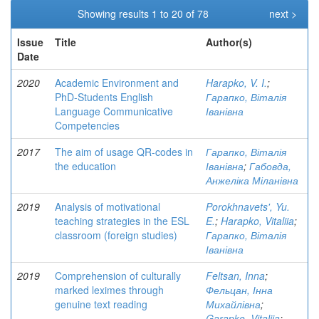
Showing results 1 to 20 of 78
next >
Issue
Title
Author(s)
Date
2020
Academic Environment and
Harapko, V. I.
;
PhD-Students English
Гарапко, Віталія
Language Communicative
Іванівна
Competencies
2017
The aim of usage QR-codes in
Гарапко, Віталія
the education
Іванівна
;
Габовда,
Анжеліка Міланівна
2019
Analysis of motivational
Porokhnavets', Yu.
teaching strategies in the ESL
E.
;
Harapko, Vitaliia
;
classroom (foreign studies)
Гарапко, Віталія
Іванівна
2019
Comprehension of culturally
Feltsan, Inna
;
marked leximes through
Фельцан, Інна
genuine text reading
Михайлівна
;
Garapko, Vitalija
;