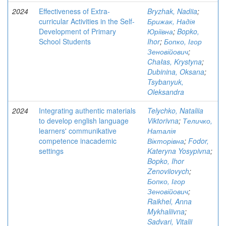
2024
Effectiveness of Extra-
Bryzhak, Nadiia
;
curricular Activities in the Self-
Брижак, Надія
Development of Primary
Юріївна
;
Bopko,
School Students
Ihor
;
Бопко, Ігор
Зеновійович
;
Chałas, Krystyna
;
Dubinina, Oksana
;
Tsybanyuk,
Oleksandra
2024
Integrating authentic materials
Telychko, Nataliia
to develop english language
Viktorivna
;
Теличко,
learners' communikative
Наталія
competence inacademic
Вікторівна
;
Fodor,
settings
Kateryna Yosypivna
;
Bopko, Ihor
Zenoviiovych
;
Бопко, Ігор
Зеновійович
;
Raikhel, Anna
Mykhaliivna
;
Sadvari, Vitalii