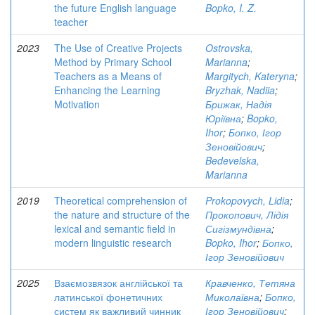
the future English language
Bopko, I. Z.
teacher
2023
The Use of Creative Projects
Ostrovska,
Method by Primary School
Marianna
;
Teachers as a Means of
Margitych, Kateryna
;
Enhancing the Learning
Bryzhak, Nadiia
;
Motivation
Брижак, Надія
Юріївна
;
Bopko,
Ihor
;
Бопко, Ігор
Зеновійович
;
Bedevelska,
Marianna
2019
Theoretical comprehension of
Prokopovych, Lidia
;
the nature and structure of the
Прокопович, Лідія
lexical and semantic field in
Сигізмундівна
;
modern linguistic research
Bopko, Ihor
;
Бопко,
Ігор Зеновійович
2025
Взаємозвязок англійської та
Кравченко, Тетяна
латинської фонетичних
Миколаївна
;
Бопко,
систем як важливий чинник
Ігор Зеновійович
;