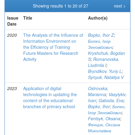
Showing results 1 to 20 of 27
next >
Issue
Title
Author(s)
Date
2020
The Analysis of the Influence of
Bopko, Ihor Z
;
Information Environment on
Бопко, Ігор
the Efficiency of Training
Зеновійович
;
Future Masters for Research
Kryshchuk, Bogdan
Activity
S
;
Romanovska,
Liudmila I
;
Bryndikov, Yuriy L
;
Synyuk, Nataliya V
2023
Application of digital
Ostrovska,
technologies in updating the
Marianna
;
Vasylykiv,
content of the educational
Ivan
;
Gaboda, Eva
;
branches of primary school
Bopko, Ihor
;
Бопко,
Ігор Зеновійович
;
Fentsyk, Oksana
;
Фенцик, Оксана
Миколаївна