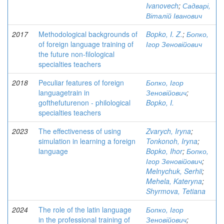
Ivanovech
;
Садварі,
Віталій Іванович
2017
Methodological backgrounds of
Bopko, I. Z.
;
Бопко,
of foreign language training of
Ігор Зеновійович
the future non-filological
specialties teachers
2018
Peculiar features of foreign
Бопко, Ігор
languagetrain in
Зеновійович
;
gofthefuturenon - philological
Bopko, I.
specialties teachers
2023
The effectiveness of using
Zvarych, Iryna
;
simulation in learning a foreign
Tonkonoh, Iryna
;
language
Bopko, Ihor
;
Бопко,
Ігор Зеновійович
;
Melnychuk, Serhii
;
Mehela, Kateryna
;
Shyrmova, Tetiana
2024
The role of the latin language
Бопко, Ігор
in the professional training of
Зеновійович
;