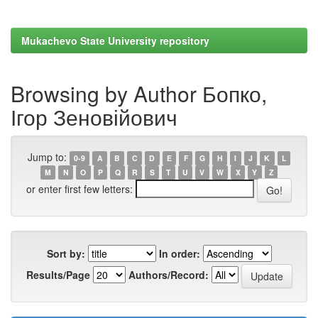
Mukachevo State University repository
Browsing by Author Бопко,
Ігор Зеновійович
Jump to:
0-9
A
B
C
D
E
F
G
H
I
J
K
L
M
N
O
P
Q
R
S
T
U
V
W
X
Y
Z
or enter first few letters:
Sort by:
In order:
Results/Page
Authors/Record: