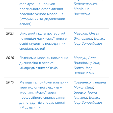
формування навичок
Бедевельська,
правильного оформлення
Маріанна
власного усного мовлення
Василівна
(історичний та дидактичний
аспект)
2025
Виховний і культуротворчий
Магдюк, Ольга
потенціал латинської мови в
Вікторівна
;
Бопко,
освіті студентів немедичних
Ігор Зеновійович
спеціальностей
2019
Латинська мова як навчальна
Моргун, Алла
дисципліна в аспекті
Володимирівна
;
міжпредметних зв'язків
Бопко, Ігор
Зеновійович
2019
Методи та прийоми навчання
Кравченко, Тетяна
термінологічної лексики у
Миколаївна
;
курсі англійської мови
Брецко, Ірина
професійного спрямування
Іванівна
;
Бопко,
для студентів спеціальності
Ігор Зеновійович
«Маркетинг»