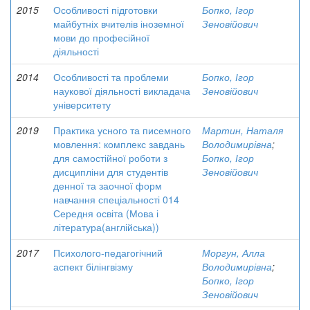
2015
Особливості підготовки
Бопко, Ігор
майбутніх вчителів іноземної
Зеновійович
мови до професійної
діяльності
2014
Особливості та проблеми
Бопко, Ігор
наукової діяльності викладача
Зеновійович
університету
2019
Практика усного та писемного
Мартин, Наталя
мовлення: комплекс завдань
Володимирівна
;
для самостійної роботи з
Бопко, Ігор
дисципліни для студентів
Зеновійович
денної та заочної форм
навчання спеціальності 014
Середня освіта (Мова і
література(англійська))
2017
Психолого-педагогічний
Моргун, Алла
аспект білінгвізму
Володимирівна
;
Бопко, Ігор
Зеновійович