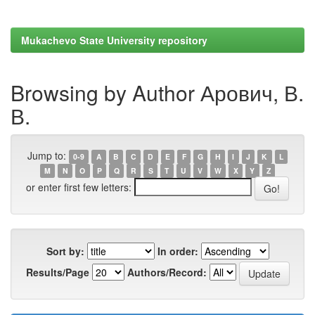
Mukachevo State University repository
Browsing by Author Арович, В.
В.
Jump to:
0-9
A
B
C
D
E
F
G
H
I
J
K
L
M
N
O
P
Q
R
S
T
U
V
W
X
Y
Z
or enter first few letters:
Sort by:
In order:
Results/Page
Authors/Record: