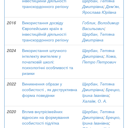
інвестиційній діяльності
Щербан, Тетяна
транскордонного регіону
Дмитрівна
;
Дем’ян,
Ярослава Юріївна
2016
Використання досвіду
Гоблик, Володимир
Європейських країн в
Васильович
;
інвестиційній діяльності
Щербан, Тетяна
транскордонного регіону
Дмитрівна
2024
Використання штучного
Щербан, Тетяна
інтелекту вчителем у
Дмитрівна
;
Хома,
початковій школі:
Петро Петрович
психологічні особливості та
ризики
2022
Виникнення образи у
Щербан, Тетяна
особистості , як деструктивна
Дмитрівна
;
Брецко,
форма поведінки
Ірина Іванівна
;
Халаїм, О. А.
2020
Вплив внутрісімейних
Щербан, Тетяна
відносин на формування
Дмитрівна
;
Брецко,
особистості підлітка
Ірина Іванівна
;