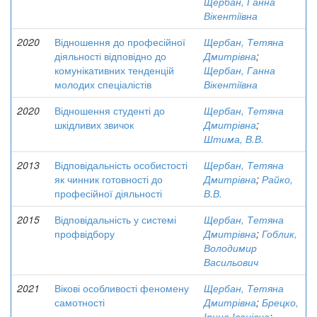
Щербан, Ганна
Вікентіївна
2020
Відношення до професійної
Щербан, Тетяна
діяльності відповідно до
Дмитрівна
;
комунікативних тенденцій
Щербан, Ганна
молодих спеціалістів
Вікентіївна
2020
Відношення студенті до
Щербан, Тетяна
шкідливих звичок
Дмитрівна
;
Штима, В.В.
2013
Відповідальність особистості
Щербан, Тетяна
як чинник готовності до
Дмитрівна
;
Райко,
професійної діяльності
В.В.
2015
Відповідальність у системі
Щербан, Тетяна
профвідбору
Дмитрівна
;
Гоблик,
Володимир
Васильович
2021
Вікові особливості феномену
Щербан, Тетяна
самотності
Дмитрівна
;
Брецко,
Ірина Іванівна
;