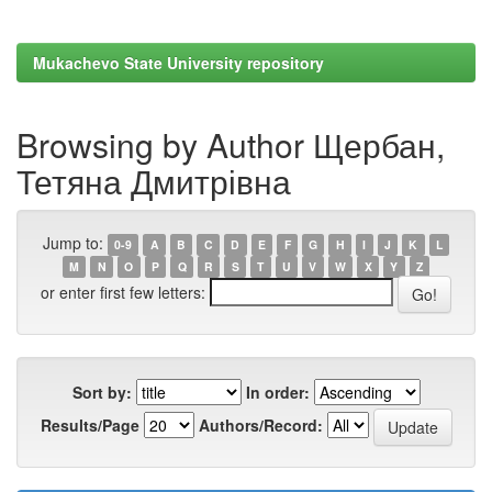
Mukachevo State University repository
Browsing by Author Щербан,
Тетяна Дмитрівна
Jump to:
0-9
A
B
C
D
E
F
G
H
I
J
K
L
M
N
O
P
Q
R
S
T
U
V
W
X
Y
Z
or enter first few letters:
Sort by:
In order:
Results/Page
Authors/Record: