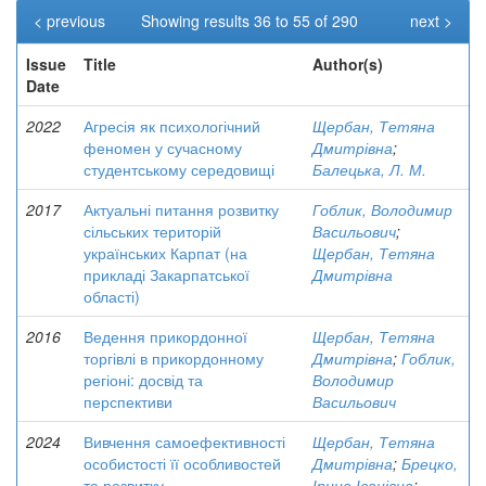
< previous
Showing results 36 to 55 of 290
next >
Issue
Title
Author(s)
Date
2022
Агресія як психологічний
Щербан, Тетяна
феномен у сучасному
Дмитрівна
;
студентському середовищі
Балецька, Л. М.
2017
Актуальні питання розвитку
Гоблик, Володимир
сільських територій
Васильович
;
українських Карпат (на
Щербан, Тетяна
прикладі Закарпатської
Дмитрівна
області)
2016
Ведення прикордонної
Щербан, Тетяна
торгівлі в прикордонному
Дмитрівна
;
Гоблик,
регіоні: досвід та
Володимир
перспективи
Васильович
2024
Вивчення самоефективності
Щербан, Тетяна
особистості її особливостей
Дмитрівна
;
Брецко,
та розвитку
Ірина Іванівна
;