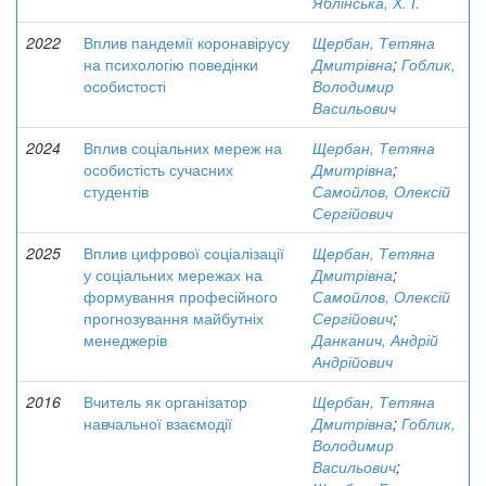
Яблінська, Х. І.
2022
Вплив пандемії коронавірусу
Щербан, Тетяна
на психологію поведінки
Дмитрівна
;
Гоблик,
особистості
Володимир
Васильович
2024
Вплив соціальних мереж на
Щербан, Тетяна
особистість сучасних
Дмитрівна
;
студентів
Самойлов, Олексій
Сергійович
2025
Вплив цифрової соціалізації
Щербан, Тетяна
у соціальних мережах на
Дмитрівна
;
формування професійного
Самойлов, Олексій
прогнозування майбутніх
Сергійович
;
менеджерів
Данканич, Андрій
Андрійович
2016
Вчитель як організатор
Щербан, Тетяна
навчальної взаємодії
Дмитрівна
;
Гоблик,
Володимир
Васильович
;