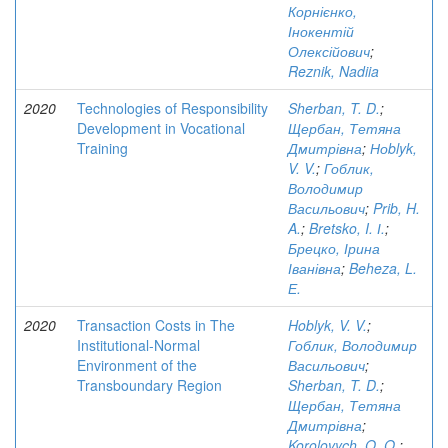
Корнієнко,
Інокентій
Олексійович
;
Reznik, Nadiia
2020
Technologies of Responsibility
Sherban, T. D.
;
Development in Vocational
Щербан, Тетяна
Training
Дмитрівна
;
Ноblyk,
V. V.
;
Гоблик,
Володимир
Васильович
;
Prib, H.
A.
;
Bretsko, I. І.
;
Брецко, Ірина
Іванівна
;
Beheza, L.
Е.
2020
Transaction Costs in The
Hoblyk, V. V.
;
Institutional-Normal
Гоблик, Володимир
Environment of the
Васильович
;
Transboundary Region
Sherban, T. D.
;
Щербан, Тетяна
Дмитрівна
;
Korolovych, O. O.
;