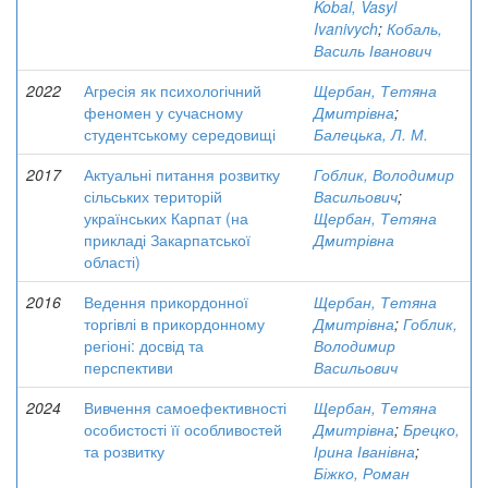
Kobal, Vasyl
Ivanivych
;
Кобаль,
Василь Іванович
2022
Агресія як психологічний
Щербан, Тетяна
феномен у сучасному
Дмитрівна
;
студентському середовищі
Балецька, Л. М.
2017
Актуальні питання розвитку
Гоблик, Володимир
сільських територій
Васильович
;
українських Карпат (на
Щербан, Тетяна
прикладі Закарпатської
Дмитрівна
області)
2016
Ведення прикордонної
Щербан, Тетяна
торгівлі в прикордонному
Дмитрівна
;
Гоблик,
регіоні: досвід та
Володимир
перспективи
Васильович
2024
Вивчення самоефективності
Щербан, Тетяна
особистості її особливостей
Дмитрівна
;
Брецко,
та розвитку
Ірина Іванівна
;
Біжко, Роман