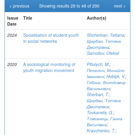
< previous
Showing results 29 to 48 of 290
next >
Issue
Title
Author(s)
Date
2024
Socialisation of student youth
Shcherban, Tetiana
;
in social networks
Щербан, Тетяна
Дмитрівна
;
Samoilov, Oleksii
2020
A sociological monitoring of
Pitiulych, M.
;
youth migration movement
Пітюлич, Михайло
Іванович
;
Hoblyk, V.
;
Гоблик, Володимир
Васильович
;
Sherban, T.
;
Щербан, Тетяна
Дмитрівна
;
Tovkanets, G.
;
Товканець, Ганна
Василівна
;
Kravchenko, T.
;