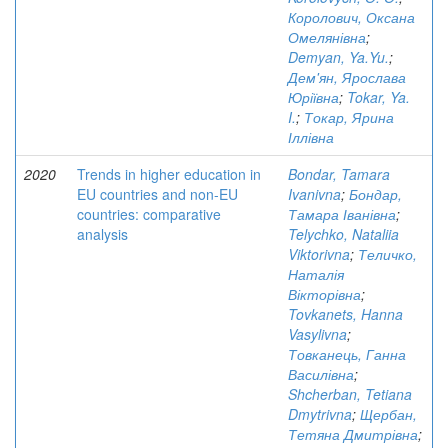
Королович, Оксана
Омелянівна
;
Demyan, Ya.Yu.
;
Дем'ян, Ярослава
Юріївна
;
Tokar, Ya.
I.
;
Токар, Ярина
Іллівна
2020
Trends in higher education in
Bondar, Tamara
EU countries and non-EU
Ivanivna
;
Бондар,
countries: comparative
Тамара Іванівна
;
analysis
Telychko, Nataliia
Viktorivna
;
Теличко,
Наталія
Вікторівна
;
Tovkanets, Hanna
Vasylivna
;
Товканець, Ганна
Василівна
;
Shcherban, Tetiana
Dmytrivna
;
Щербан,
Тетяна Дмитрівна
;