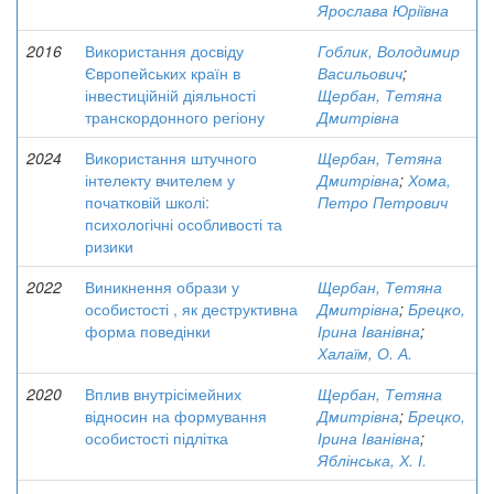
Ярослава Юріївна
2016
Використання досвіду
Гоблик, Володимир
Європейських країн в
Васильович
;
інвестиційній діяльності
Щербан, Тетяна
транскордонного регіону
Дмитрівна
2024
Використання штучного
Щербан, Тетяна
інтелекту вчителем у
Дмитрівна
;
Хома,
початковій школі:
Петро Петрович
психологічні особливості та
ризики
2022
Виникнення образи у
Щербан, Тетяна
особистості , як деструктивна
Дмитрівна
;
Брецко,
форма поведінки
Ірина Іванівна
;
Халаїм, О. А.
2020
Вплив внутрісімейних
Щербан, Тетяна
відносин на формування
Дмитрівна
;
Брецко,
особистості підлітка
Ірина Іванівна
;
Яблінська, Х. І.