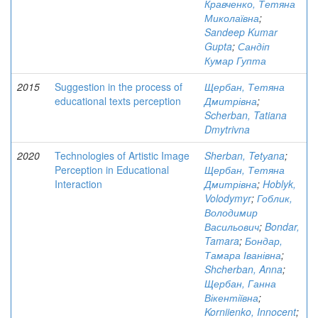
Кравченко, Тетяна
Миколаївна
;
Sandeep Kumar
Gupta
;
Сандіп
Кумар Гупта
2015
Suggestion in the process of
Щербан, Тетяна
educational texts perception
Дмитрівна
;
Scherban, Tatiana
Dmytrivna
2020
Technologies of Artistic Image
Sherban, Tetуana
;
Perception in Educational
Щербан, Тетяна
Interaction
Дмитрівна
;
Hoblyk,
Volodymyr
;
Гоблик,
Володимир
Васильович
;
Bondar,
Tamara
;
Бондар,
Тамара Іванівна
;
Shcherban, Anna
;
Щербан, Ганна
Вікентіївна
;
Korniienko, Innocent
;