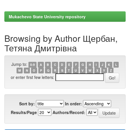
Mukachevo State University repository
Browsing by Author Щербан,
Тетяна Дмитрівна
Jump to:
0-9
A
B
C
D
E
F
G
H
I
J
K
L
M
N
O
P
Q
R
S
T
U
V
W
X
Y
Z
or enter first few letters:
Sort by:
In order:
Results/Page
Authors/Record: