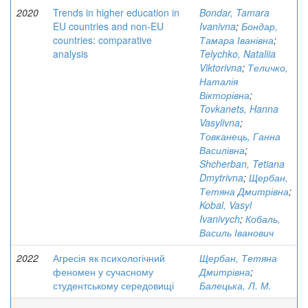
2020
Trends in higher education in
Bondar, Tamara
EU countries and non-EU
Ivanivna
;
Бондар,
countries: comparative
Тамара Іванівна
;
analysis
Telychko, Nataliia
Viktorivna
;
Теличко,
Наталія
Вікторівна
;
Tovkanets, Hanna
Vasylivna
;
Товканець, Ганна
Василівна
;
Shcherban, Tetiana
Dmytrivna
;
Щербан,
Тетяна Дмитрівна
;
Kobal, Vasyl
Ivanivych
;
Кобаль,
Василь Іванович
2022
Агресія як психологічний
Щербан, Тетяна
феномен у сучасному
Дмитрівна
;
студентському середовищі
Балецька, Л. М.