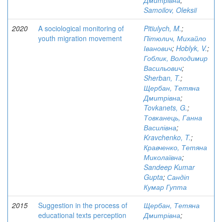
Дмитрівна
;
Samoilov, Oleksii
2020
A sociological monitoring of
Pitiulych, M.
;
youth migration movement
Пітюлич, Михайло
Іванович
;
Hoblyk, V.
;
Гоблик, Володимир
Васильович
;
Sherban, T.
;
Щербан, Тетяна
Дмитрівна
;
Tovkanets, G.
;
Товканець, Ганна
Василівна
;
Kravchenko, T.
;
Кравченко, Тетяна
Миколаївна
;
Sandeep Kumar
Gupta
;
Сандіп
Кумар Гупта
2015
Suggestion in the process of
Щербан, Тетяна
educational texts perception
Дмитрівна
;