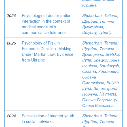
Юріївна
2024
Psychology of doctor-patient
Shcherban, Tetiana
;
interaction in the context of
Щербан, Тетяна
medical specialist's
Дмитрівна
;
communicative tolerance
Dolynay, Tyberiy
2025
Psychology of Risk in
Shcherban, Tetiana
;
Economic Decision- Making
Щербан, Тетяна
Under Martial Law: Evidence
Дмитрівна
;
Bretsko,
from Ukraine
Iryna
;
Брецко, Ірина
Іванівна
;
Korolovych,
Oksana
;
Королович,
Оксана
Омелянівна
;
Shtykh,
Iryna
;
Штих, Ірина
Ігорівна
;
Havrylets,
Olesya
;
Гаврилець,
Олеся Василівна
2024
Socialisation of student youth
Shcherban, Tetiana
;
in social networks
Щербан, Тетяна