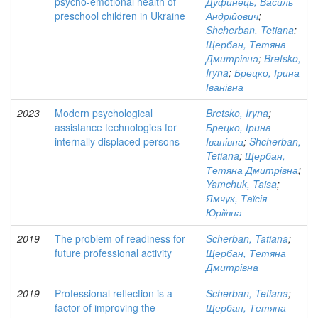
psycho-emotional health of
Дуфинець, Василь
preschool children in Ukraine
Андрійович
;
Shcherban, Tetiana
;
Щербан, Тетяна
Дмитрівна
;
Bretsko,
Iryna
;
Брецко, Ірина
Іванівна
2023
Modern psychological
Bretsko, Iryna
;
assistance technologies for
Брецко, Ірина
internally displaced persons
Іванівна
;
Shcherban,
Tetiana
;
Щербан,
Тетяна Дмитрівна
;
Yamchuk, Taisa
;
Ямчук, Таїсія
Юріївна
2019
The problem of readiness for
Scherban, Tatiana
;
future professional activity
Щербан, Тетяна
Дмитрівна
2019
Professional reflection is a
Scherban, Tetiana
;
factor of improving the
Щербан, Тетяна