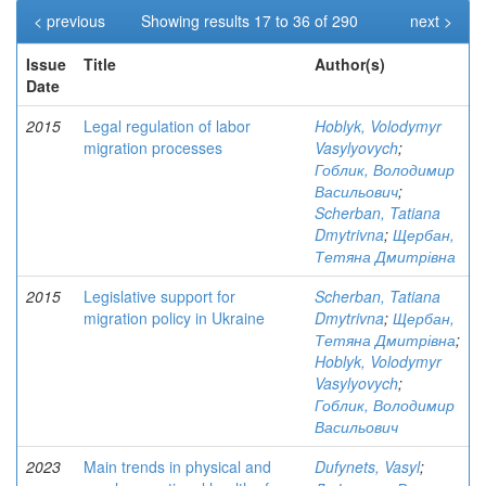
< previous
Showing results 17 to 36 of 290
next >
Issue
Title
Author(s)
Date
2015
Legal regulation of labor
Hoblyk, Volodymyr
migration processes
Vasylyovych
;
Гоблик, Володимир
Васильович
;
Scherban, Tatiana
Dmytrivna
;
Щербан,
Тетяна Дмитрівна
2015
Legislative support for
Scherban, Tatiana
migration policy in Ukraine
Dmytrivna
;
Щербан,
Тетяна Дмитрівна
;
Hoblyk, Volodymyr
Vasylyovych
;
Гоблик, Володимир
Васильович
2023
Main trends in physical and
Dufynets, Vasyl
;