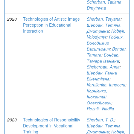
Scherban, Tatiana
Dmytrivna
2020
Technologies of Artistic Image
Sherban, Tetуana
;
Perception in Educational
Щербан, Тетяна
Interaction
Дмитрівна
;
Hoblyk,
Volodymyr
;
Гоблик,
Володимир
Васильович
;
Bondar,
Tamara
;
Бондар,
Тамара Іванівна
;
Shcherban, Anna
;
Щербан, Ганна
Вікентіївна
;
Korniienko, Innocent
;
Корнієнко,
Інокентій
Олексійович
;
Reznik, Nadiia
2020
Technologies of Responsibility
Sherban, T. D.
;
Development in Vocational
Щербан, Тетяна
Training
Дмитрівна
;
Ноblyk,