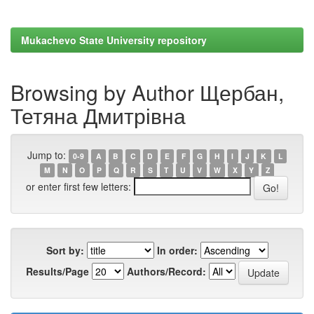
Mukachevo State University repository
Browsing by Author Щербан,
Тетяна Дмитрівна
Jump to:
0-9
A
B
C
D
E
F
G
H
I
J
K
L
M
N
O
P
Q
R
S
T
U
V
W
X
Y
Z
or enter first few letters:
Sort by:
In order:
Results/Page
Authors/Record: