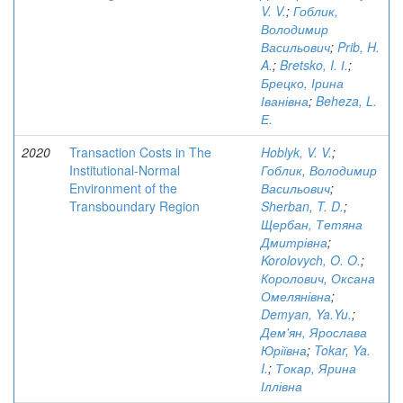
V. V.
;
Гоблик,
Володимир
Васильович
;
Prib, H.
A.
;
Bretsko, I. І.
;
Брецко, Ірина
Іванівна
;
Beheza, L.
Е.
2020
Transaction Costs in The
Hoblyk, V. V.
;
Institutional-Normal
Гоблик, Володимир
Environment of the
Васильович
;
Transboundary Region
Sherban, T. D.
;
Щербан, Тетяна
Дмитрівна
;
Korolovych, O. O.
;
Королович, Оксана
Омелянівна
;
Demyan, Ya.Yu.
;
Дем'ян, Ярослава
Юріївна
;
Tokar, Ya.
I.
;
Токар, Ярина
Іллівна