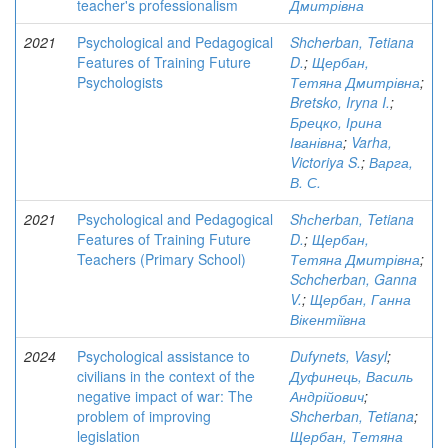
teacher's professionalism
Дмитрівна
2021
Psychological and Pedagogical
Shcherban, Tetiana
Features of Training Future
D.
;
Щербан,
Psychologists
Тетяна Дмитрівна
;
Bretsko, Iryna I.
;
Брецко, Ірина
Іванівна
;
Varha,
Victoriya S.
;
Варга,
В. С.
2021
Psychological and Pedagogical
Shсherban, Tetiana
Features of Training Future
D.
;
Щербан,
Teachers (Primary School)
Тетяна Дмитрівна
;
Schcherban, Ganna
V.
;
Щербан, Ганна
Вікентіївна
2024
Psychological assistance to
Dufynets, Vasyl
;
civilians in the context of the
Дуфинець, Василь
negative impact of war: The
Андрійович
;
problem of improving
Shcherban, Tetiana
;
legislation
Щербан, Тетяна