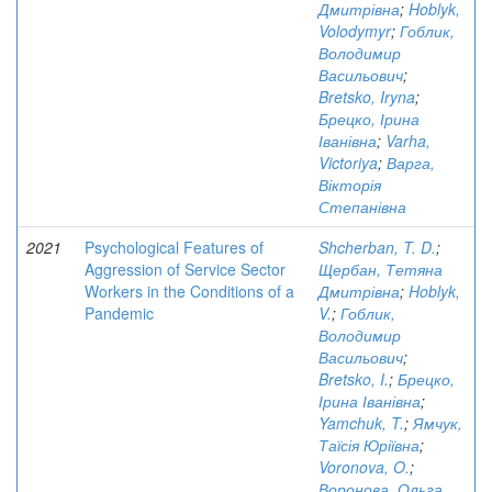
Дмитрівна
;
Hoblyk,
Volodymyr
;
Гоблик,
Володимир
Васильович
;
Bretsko, Iryna
;
Брецко, Ірина
Іванівна
;
Varha,
Victoriya
;
Варга,
Вікторія
Степанівна
2021
Psychological Features of
Shcherban, T. D.
;
Aggression of Service Sector
Щербан, Тетяна
Workers in the Conditions of a
Дмитрівна
;
Hoblyk,
Pandemic
V.
;
Гоблик,
Володимир
Васильович
;
Bretsko, I.
;
Брецко,
Ірина Іванівна
;
Yamchuk, T.
;
Ямчук,
Таїсія Юріївна
;
Voronova, O.
;
Воронова, Ольга