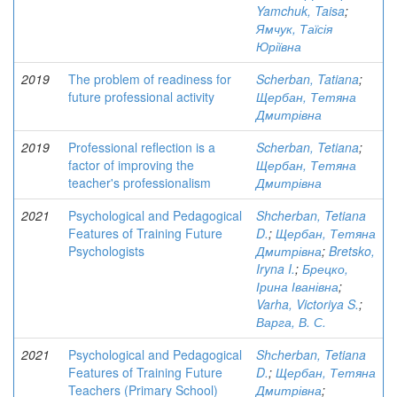
Yamchuk, Taisa
;
Ямчук, Таїсія
Юріївна
2019
The problem of readiness for
Scherban, Tatiana
;
future professional activity
Щербан, Тетяна
Дмитрівна
2019
Professional reflection is a
Scherban, Tetiana
;
factor of improving the
Щербан, Тетяна
teacher's professionalism
Дмитрівна
2021
Psychological and Pedagogical
Shcherban, Tetiana
Features of Training Future
D.
;
Щербан, Тетяна
Psychologists
Дмитрівна
;
Bretsko,
Iryna I.
;
Брецко,
Ірина Іванівна
;
Varha, Victoriya S.
;
Варга, В. С.
2021
Psychological and Pedagogical
Shсherban, Tetiana
Features of Training Future
D.
;
Щербан, Тетяна
Teachers (Primary School)
Дмитрівна
;