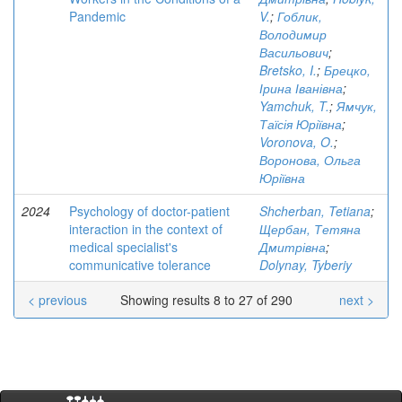
Pandemic
V.
;
Гоблик,
Володимир
Васильович
;
Bretsko, I.
;
Брецко,
Ірина Іванівна
;
Yamchuk, T.
;
Ямчук,
Таїсія Юріївна
;
Voronova, O.
;
Воронова, Ольга
Юріївна
2024
Psychology of doctor-patient
Shcherban, Tetiana
;
interaction in the context of
Щербан, Тетяна
medical specialist's
Дмитрівна
;
communicative tolerance
Dolynay, Tyberiy
< previous
Showing results 8 to 27 of 290
next >