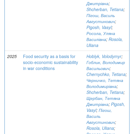
Дмитрівна
;
Shcherban, Tetiana
;
Пігош, Василь
Августинович
;
Pigosh, Vasyl
;
Росола, Уляна
Василівна
;
Rosola,
Uliana
2025
Food security as a basis for
Hoblyk, Volodymyr
;
socio-economic sustainability
Гоблик, Володимир
in war conditions
Васильович
;
Chernychko, Tetiana
;
Черничко, Тетяна
Володимирівна
;
Shcherban, Tetiana
;
Щербан, Тетяна
Дмитрівна
;
Pigosh,
Vasyl
;
Пігош,
Василь
Августинович
;
Rosola, Uliana
;