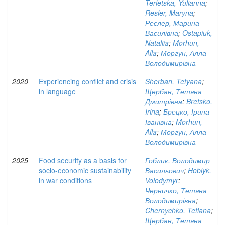
Terletska, Yulianna
;
Resler, Maryna
;
Реслер, Марина
Василівна
;
Ostapiuk,
Nataliia
;
Morhun,
Alla
;
Моргун, Алла
Володимирівна
2020
Experiencing conflict and crisis
Sherban, Tetyana
;
in language
Щербан, Тетяна
Дмитрівна
;
Bretsko,
Irina
;
Брецко, Ірина
Іванівна
;
Morhun,
Alla
;
Моргун, Алла
Володимирівна
2025
Food security as a basis for
Гоблик, Володимир
socio-economic sustainability
Васильович
;
Hoblyk,
in war conditions
Volodymyr
;
Черничко, Тетяна
Володимирівна
;
Chernychko, Tetiana
;
Щербан, Тетяна