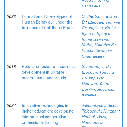
Росола, Уляна
Василівна
2022
Formation of Stereotypes of
Shcherban, Tetiana
Human Behaviour under the
D.
;
Щербан, Тетяна
Influence of Childhood Fears
Дмитрівна
;
Bretsko,
Iryna I.
;
Брецко,
Ірина Іванівна
;
Varha, Viktoriya S.
;
Варга, Вікторія
Степанівна
2018
Hotel and restaurant business
Scherban, T. D.
;
development in Ukraine:
Щербан, Тетяна
modern state and trends
Дмитрівна
;
Demyan, Ya.Yu.
;
Дем'ян, Ярослава
Юріївна
2024
Innovative technologies in
Jakubakynov, Beibit
;
higher education: developing
Tolegenuly, Nurzhan
;
international cooperation in
Naribai, Roza
;
professional training
Nurzhanova,