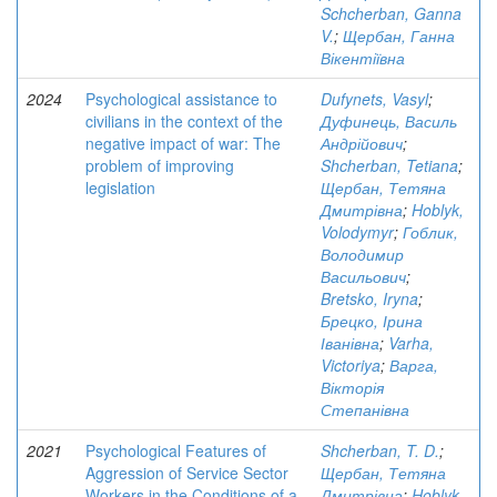
Schcherban, Ganna
V.
;
Щербан, Ганна
Вікентіївна
2024
Psychological assistance to
Dufynets, Vasyl
;
civilians in the context of the
Дуфинець, Василь
negative impact of war: The
Андрійович
;
problem of improving
Shcherban, Tetiana
;
legislation
Щербан, Тетяна
Дмитрівна
;
Hoblyk,
Volodymyr
;
Гоблик,
Володимир
Васильович
;
Bretsko, Iryna
;
Брецко, Ірина
Іванівна
;
Varha,
Victoriya
;
Варга,
Вікторія
Степанівна
2021
Psychological Features of
Shcherban, T. D.
;
Aggression of Service Sector
Щербан, Тетяна
Workers in the Conditions of a
Дмитрівна
;
Hoblyk,