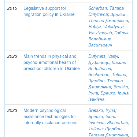
2015
Legislative support for
Scherban, Tatiana
migration policy in Ukraine
Dmytrivna
;
Щербан,
Тетяна Дмитрівна
;
Hoblyk, Volodymyr
Vasylyovych
;
Гоблик,
Володимир
Васильович
2023
Main trends in physical and
Dufynets, Vasyl
;
psycho-emotional health of
Дуфинець, Василь
preschool children in Ukraine
Андрійович
;
Shcherban, Tetiana
;
Щербан, Тетяна
Дмитрівна
;
Bretsko,
Iryna
;
Брецко, Ірина
Іванівна
2023
Modern psychological
Bretsko, Iryna
;
assistance technologies for
Брецко, Ірина
internally displaced persons
Іванівна
;
Shcherban,
Tetiana
;
Щербан,
Тетяна Дмитрівна
;