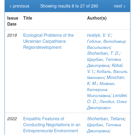
< previous
Showing results 8 to 27 of 290
next >
Issue
Title
Author(s)
Date
2019
Ecological Problems of the
Ноblyk, V. V.
;
Ukrainian Carpathians
Гоблик, Володимир
Regiondevelopment
Васильович
;
Shcherban, T. D.
;
Щербан, Тетяна
Дмитрівна
;
Kobal,
V. I.
;
Кобаль, Василь
Іванович
;
Movchan,
K. M.
;
Мовчан,
Катерина
Миколаївна
;
Lendiel,
O. D.
;
Лендєл, Олег
Дмитрович
2022
Empathic Features of
Shcherban, Tetiana
;
Conducting Negotiations in an
Щербан, Тетяна
Entrepreneurial Environment
Дмитрівна
;