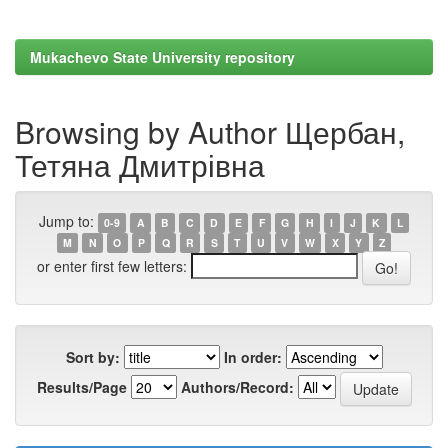
Mukachevo State University repository
Browsing by Author Щербан,
Тетяна Дмитрівна
Jump to:
0-9
A
B
C
D
E
F
G
H
I
J
K
L
M
N
O
P
Q
R
S
T
U
V
W
X
Y
Z
or enter first few letters:
Sort by:
In order:
Results/Page
Authors/Record: