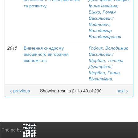
та розвитку
Ірина Іванівна
;
Біжко, Роман
Васильович
;
Войтович,
Володимир
Володимирович
2015
Вивчення синдрому
Гоблик, Володимир
емоційного вигорання
Васильович
;
економістів
Щербан, Тетяна
Дмитрівна
;
Щербан, Ганна
Вікентіївна
< previous
Showing results 21 to 40 of 290
next >
Theme by