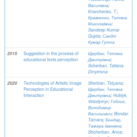
Василівна
;
Kravchenko, T.
;
Кравченко, Тетяна
Миколаївна
;
Sandeep Kumar
Gupta
;
Сандіп
Кумар Гупта
2015
Suggestion in the process of
Щербан, Тетяна
educational texts perception
Дмитрівна
;
Scherban, Tatiana
Dmytrivna
2020
Technologies of Artistic Image
Sherban, Tetуana
;
Perception in Educational
Щербан, Тетяна
Interaction
Дмитрівна
;
Hoblyk,
Volodymyr
;
Гоблик,
Володимир
Васильович
;
Bondar,
Tamara
;
Бондар,
Тамара Іванівна
;
Shcherban, Anna
;