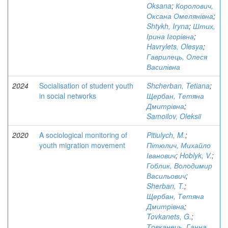
Oksana
;
Королович,
Оксана Омелянівна
;
Shtykh, Iryna
;
Штих,
Ірина Ігорівна
;
Havrylets, Olesya
;
Гаврилець, Олеся
Василівна
2024
Socialisation of student youth
Shcherban, Tetiana
;
in social networks
Щербан, Тетяна
Дмитрівна
;
Samoilov, Oleksii
2020
A sociological monitoring of
Pitiulych, M.
;
youth migration movement
Пітюлич, Михайло
Іванович
;
Hoblyk, V.
;
Гоблик, Володимир
Васильович
;
Sherban, T.
;
Щербан, Тетяна
Дмитрівна
;
Tovkanets, G.
;
Товканець, Ганна