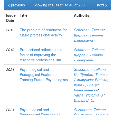
< previous
Showing results 21 to 40 of 290
next >
Issue
Title
Author(s)
Date
2019
The problem of readiness for
Scherban, Tatiana
;
future professional activity
Щербан, Тетяна
Дмитрівна
2019
Professional reflection is a
Scherban, Tetiana
;
factor of improving the
Щербан, Тетяна
teacher's professionalism
Дмитрівна
2021
Psychological and
Shcherban, Tetiana
Pedagogical Features of
D.
;
Щербан, Тетяна
Training Future Psychologists
Дмитрівна
;
Bretsko,
Iryna I.
;
Брецко,
Ірина Іванівна
;
Varha, Victoriya S.
;
Варга, В. С.
2021
Psychological and
Shсherban, Tetiana
Pedagogical Features of
D.
;
Щербан, Тетяна