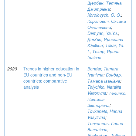
Щербан, Тетяна
Дмитрівна
;
Korolovych, O. O.
;
Королович, Оксана
Омелянівна
;
Demyan, Ya.Yu.
;
Дем'ян, Ярослава
Юріївна
;
Tokar, Ya.
I.
;
Токар, Ярина
Іллівна
2020
Trends in higher education in
Bondar, Tamara
EU countries and non-EU
Ivanivna
;
Бондар,
countries: comparative
Тамара Іванівна
;
analysis
Telychko, Nataliia
Viktorivna
;
Теличко,
Наталія
Вікторівна
;
Tovkanets, Hanna
Vasylivna
;
Товканець, Ганна
Василівна
;
Shcherban, Tetiana