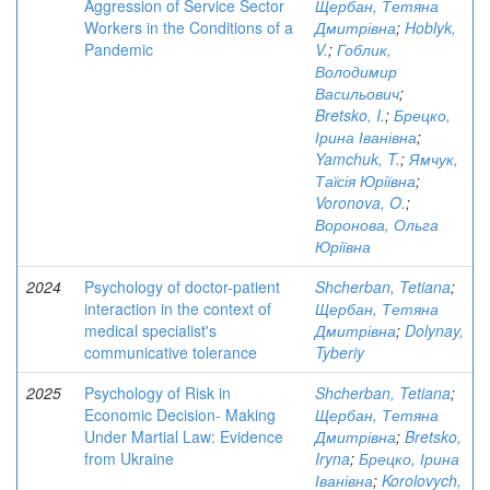
Aggression of Service Sector
Щербан, Тетяна
Workers in the Conditions of a
Дмитрівна
;
Hoblyk,
Pandemic
V.
;
Гоблик,
Володимир
Васильович
;
Bretsko, I.
;
Брецко,
Ірина Іванівна
;
Yamchuk, T.
;
Ямчук,
Таїсія Юріївна
;
Voronova, O.
;
Воронова, Ольга
Юріївна
2024
Psychology of doctor-patient
Shcherban, Tetiana
;
interaction in the context of
Щербан, Тетяна
medical specialist's
Дмитрівна
;
Dolynay,
communicative tolerance
Tyberiy
2025
Psychology of Risk in
Shcherban, Tetiana
;
Economic Decision- Making
Щербан, Тетяна
Under Martial Law: Evidence
Дмитрівна
;
Bretsko,
from Ukraine
Iryna
;
Брецко, Ірина
Іванівна
;
Korolovych,