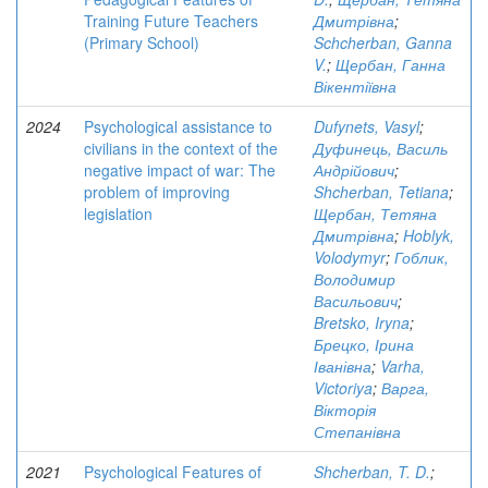
Training Future Teachers
Дмитрівна
;
(Primary School)
Schcherban, Ganna
V.
;
Щербан, Ганна
Вікентіївна
2024
Psychological assistance to
Dufynets, Vasyl
;
civilians in the context of the
Дуфинець, Василь
negative impact of war: The
Андрійович
;
problem of improving
Shcherban, Tetiana
;
legislation
Щербан, Тетяна
Дмитрівна
;
Hoblyk,
Volodymyr
;
Гоблик,
Володимир
Васильович
;
Bretsko, Iryna
;
Брецко, Ірина
Іванівна
;
Varha,
Victoriya
;
Варга,
Вікторія
Степанівна
2021
Psychological Features of
Shcherban, T. D.
;