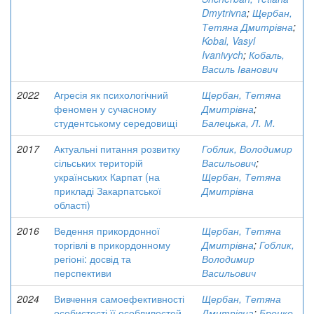
Dmytrivna
;
Щербан,
Тетяна Дмитрівна
;
Kobal, Vasyl
Ivanivych
;
Кобаль,
Василь Іванович
2022
Агресія як психологічний
Щербан, Тетяна
феномен у сучасному
Дмитрівна
;
студентському середовищі
Балецька, Л. М.
2017
Актуальні питання розвитку
Гоблик, Володимир
сільських територій
Васильович
;
українських Карпат (на
Щербан, Тетяна
прикладі Закарпатської
Дмитрівна
області)
2016
Ведення прикордонної
Щербан, Тетяна
торгівлі в прикордонному
Дмитрівна
;
Гоблик,
регіоні: досвід та
Володимир
перспективи
Васильович
2024
Вивчення самоефективності
Щербан, Тетяна
особистості її особливостей
Дмитрівна
;
Брецко,