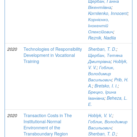
Щербан, Ганна
Вікентіївна
;
Korniienko, Innocent
;
Корнієнко,
Інокентій
Олексійович
;
Reznik, Nadiia
2020
Technologies of Responsibility
Sherban, T. D.
;
Development in Vocational
Щербан, Тетяна
Training
Дмитрівна
;
Ноblyk,
V. V.
;
Гоблик,
Володимир
Васильович
;
Prib, H.
A.
;
Bretsko, I. І.
;
Брецко, Ірина
Іванівна
;
Beheza, L.
Е.
2020
Transaction Costs in The
Hoblyk, V. V.
;
Institutional-Normal
Гоблик, Володимир
Environment of the
Васильович
;
Transboundary Region
Sherban, T. D.
;