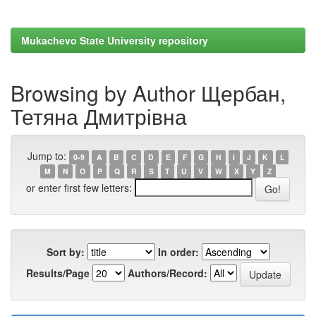
Mukachevo State University repository
Browsing by Author Щербан,
Тетяна Дмитрівна
Jump to:
0-9
A
B
C
D
E
F
G
H
I
J
K
L
M
N
O
P
Q
R
S
T
U
V
W
X
Y
Z
or enter first few letters:
Sort by:
In order:
Results/Page
Authors/Record: