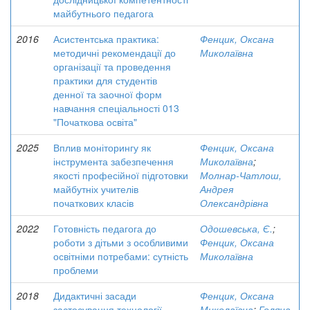
майбутнього педагога
2016
Асистентська практика:
Фенцик, Оксана
методичні рекомендації до
Миколаївна
організації та проведення
практики для студентів
денної та заочної форм
навчання спеціальності 013
"Початкова освіта"
2025
Вплив моніторингу як
Фенцик, Оксана
інструмента забезпечення
Миколаївна
;
якості професійної підготовки
Молнар-Чатлош,
майбутніх учителів
Андрея
початкових класів
Олександрівна
2022
Готовність педагога до
Одошевська, Є.
;
роботи з дітьми з особливими
Фенцик, Оксана
освітніми потребами: сутність
Миколаївна
проблеми
2018
Дидактичні засади
Фенцик, Оксана
застосування технології
Миколаївна
;
Голяна,