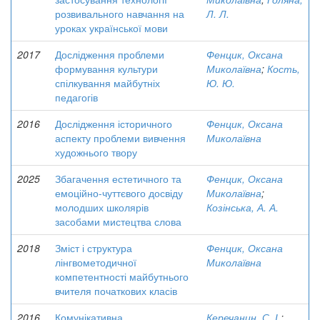
розвивального навчання на
Л. Л.
уроках української мови
2017
Дослідження проблеми
Фенцик, Оксана
формування культури
Миколаївна
;
Кость,
спілкування майбутніх
Ю. Ю.
педагогів
2016
Дослідження історичного
Фенцик, Оксана
аспекту проблеми вивчення
Миколаївна
художнього твору
2025
Збагачення естетичного та
Фенцик, Оксана
емоційно-чуттєвого досвіду
Миколаївна
;
молодших школярів
Козінська, А. А.
засобами мистецтва слова
2018
Зміст і структура
Фенцик, Оксана
лінгвометодичної
Миколаївна
компетентності майбутнього
вчителя початкових класів
2016
Комунікативна
Керечанин, С. І.
;