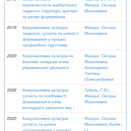
компетентність майбутнього
Фенцик, Оксана
педагога: структура, критерії
Миколаївна
та умови формування
2019
Комунікативна культура
Фенцик, Оксана
педагога: сутність та шляхи її
Миколаївна
формування у процесі
професійної підготовки
2020
Комунікативна культура як
Фенцик, Оксана
важлива складова етики
Миколаївна
;
управлінської діяльності
Атрощенко,
Тетяна
Олександрівна
2026
Комунікативна культура:
Губаль, Г.Ю.
;
сутність та особливості
Фенцик, Оксана
формування в учнів
Миколаївна
молодшого шкільного віку /
2020
Комунікативна культура:
Фенцик, Оксана
сутність та шляхи
Миколаївна
;
Бадяк,
удосконалення у процесі
І.І.