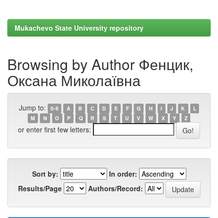
Mukachevo State University repository
Browsing by Author Фенцик,
Оксана Миколаївна
Jump to:
0-9
A
B
C
D
E
F
G
H
I
J
K
L
M
N
O
P
Q
R
S
T
U
V
W
X
Y
Z
or enter first few letters:
Sort by:
In order:
Results/Page
Authors/Record: