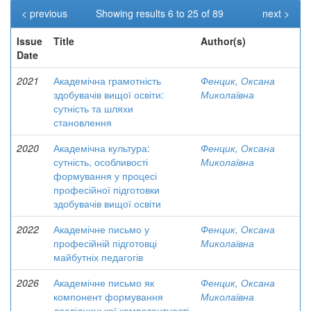
< previous
Showing results 6 to 25 of 89
next >
Issue
Title
Author(s)
Date
2021
Академічна грамотність
Фенцик, Оксана
здобувачів вищої освіти:
Миколаївна
сутність та шляхи
становлення
2020
Академічна культура:
Фенцик, Оксана
сутність, особливості
Миколаївна
формування у процесі
професійної підготовки
здобувачів вищої освіти
2022
Академічне письмо у
Фенцик, Оксана
професійній підготовці
Миколаївна
майбутніх педагогів
2026
Академічне письмо як
Фенцик, Оксана
компонент формування
Миколаївна
дослідницької компетентності