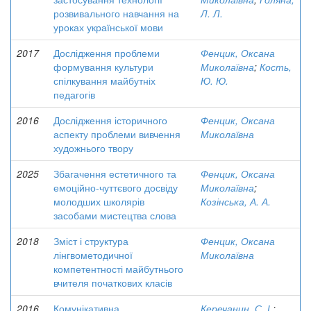
розвивального навчання на
Л. Л.
уроках української мови
2017
Дослідження проблеми
Фенцик, Оксана
формування культури
Миколаївна
;
Кость,
спілкування майбутніх
Ю. Ю.
педагогів
2016
Дослідження історичного
Фенцик, Оксана
аспекту проблеми вивчення
Миколаївна
художнього твору
2025
Збагачення естетичного та
Фенцик, Оксана
емоційно-чуттєвого досвіду
Миколаївна
;
молодших школярів
Козінська, А. А.
засобами мистецтва слова
2018
Зміст і структура
Фенцик, Оксана
лінгвометодичної
Миколаївна
компетентності майбутнього
вчителя початкових класів
2016
Комунікативна
Керечанин, С. І.
;