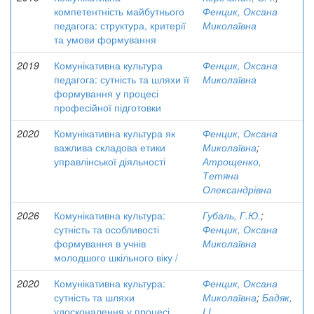
компетентність майбутнього
Фенцик, Оксана
педагога: структура, критерії
Миколаївна
та умови формування
2019
Комунікативна культура
Фенцик, Оксана
педагога: сутність та шляхи її
Миколаївна
формування у процесі
професійної підготовки
2020
Комунікативна культура як
Фенцик, Оксана
важлива складова етики
Миколаївна
;
управлінської діяльності
Атрощенко,
Тетяна
Олександрівна
2026
Комунікативна культура:
Губаль, Г.Ю.
;
сутність та особливості
Фенцик, Оксана
формування в учнів
Миколаївна
молодшого шкільного віку /
2020
Комунікативна культура:
Фенцик, Оксана
сутність та шляхи
Миколаївна
;
Бадяк,
удосконалення у процесі
І.І.