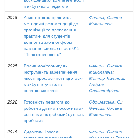
майбутнього педагога
2016
Асистентська практика:
Фенцик, Оксана
методичні рекомендації до
Миколаївна
організації та проведення
практики для студентів
денної та заочної форм
навчання спеціальності 013
"Початкова освіта"
2025
Вплив моніторингу як
Фенцик, Оксана
інструмента забезпечення
Миколаївна
;
якості професійної підготовки
Молнар-Чатлош,
майбутніх учителів
Андрея
початкових класів
Олександрівна
2022
Готовність педагога до
Одошевська, Є.
;
роботи з дітьми з особливими
Фенцик, Оксана
освітніми потребами: сутність
Миколаївна
проблеми
2018
Дидактичні засади
Фенцик, Оксана
застосування технології
Миколаївна
;
Голяна,