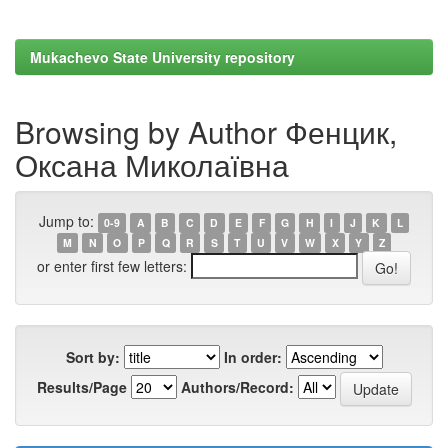
Mukachevo State University repository
Browsing by Author Фенцик,
Оксана Миколаївна
Jump to:
0-9
A
B
C
D
E
F
G
H
I
J
K
L
M
N
O
P
Q
R
S
T
U
V
W
X
Y
Z
or enter first few letters:
Sort by:
In order:
Results/Page
Authors/Record: