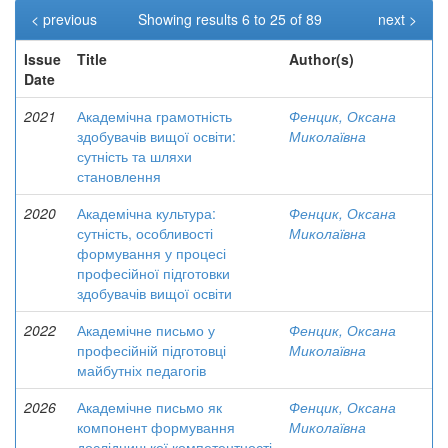
< previous
Showing results 6 to 25 of 89
next >
Issue
Title
Author(s)
Date
2021
Академічна грамотність
Фенцик, Оксана
здобувачів вищої освіти:
Миколаївна
сутність та шляхи
становлення
2020
Академічна культура:
Фенцик, Оксана
сутність, особливості
Миколаївна
формування у процесі
професійної підготовки
здобувачів вищої освіти
2022
Академічне письмо у
Фенцик, Оксана
професійній підготовці
Миколаївна
майбутніх педагогів
2026
Академічне письмо як
Фенцик, Оксана
компонент формування
Миколаївна
дослідницької компетентності