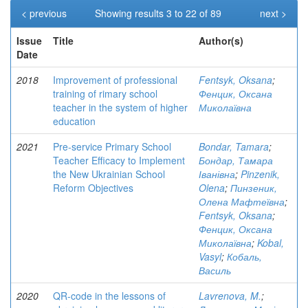
< previous
Showing results 3 to 22 of 89
next >
Issue
Title
Author(s)
Date
2018
Improvement of professional
Fentsyk, Oksana
;
training of rimary school
Фенцик, Оксана
teacher in the system of higher
Миколаївна
education
2021
Pre-service Primary School
Bondar, Tamara
;
Teacher Efficacy to Implement
Бондар, Тамара
the New Ukrainian School
Іванівна
;
Pinzenik,
Reform Objectives
Olena
;
Пинзеник,
Олена Мафтеївна
;
Fentsyk, Oksana
;
Фенцик, Оксана
Миколаївна
;
Kobal,
Vasyl
;
Кобаль,
Василь
2020
QR-code in the lessons of
Lavrenova, M.
;