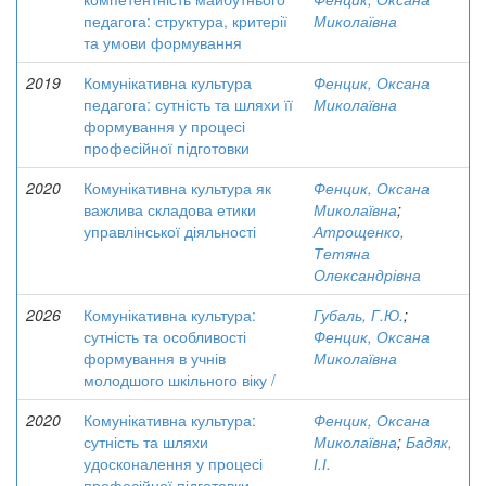
педагога: структура, критерії
Миколаївна
та умови формування
2019
Комунікативна культура
Фенцик, Оксана
педагога: сутність та шляхи її
Миколаївна
формування у процесі
професійної підготовки
2020
Комунікативна культура як
Фенцик, Оксана
важлива складова етики
Миколаївна
;
управлінської діяльності
Атрощенко,
Тетяна
Олександрівна
2026
Комунікативна культура:
Губаль, Г.Ю.
;
сутність та особливості
Фенцик, Оксана
формування в учнів
Миколаївна
молодшого шкільного віку /
2020
Комунікативна культура:
Фенцик, Оксана
сутність та шляхи
Миколаївна
;
Бадяк,
удосконалення у процесі
І.І.
професійної підготовки