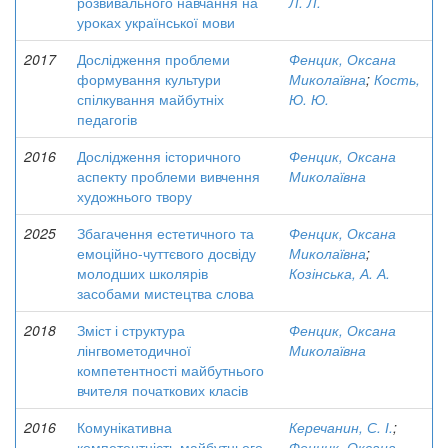
розвивального навчання на
Л. Л.
уроках української мови
2017
Дослідження проблеми
Фенцик, Оксана
формування культури
Миколаївна
;
Кость,
спілкування майбутніх
Ю. Ю.
педагогів
2016
Дослідження історичного
Фенцик, Оксана
аспекту проблеми вивчення
Миколаївна
художнього твору
2025
Збагачення естетичного та
Фенцик, Оксана
емоційно-чуттєвого досвіду
Миколаївна
;
молодших школярів
Козінська, А. А.
засобами мистецтва слова
2018
Зміст і структура
Фенцик, Оксана
лінгвометодичної
Миколаївна
компетентності майбутнього
вчителя початкових класів
2016
Комунікативна
Керечанин, С. І.
;
компетентність майбутнього
Фенцик, Оксана