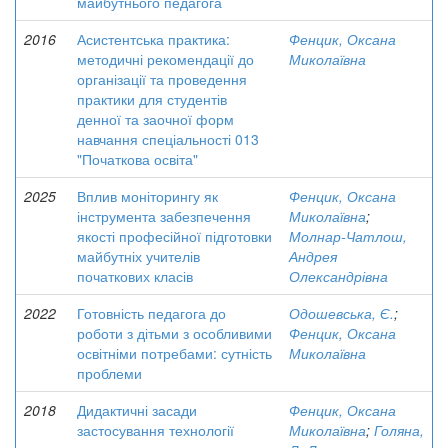
майбутнього педагога
2016
Асистентська практика:
Фенцик, Оксана
методичні рекомендації до
Миколаївна
організації та проведення
практики для студентів
денної та заочної форм
навчання спеціальності 013
"Початкова освіта"
2025
Вплив моніторингу як
Фенцик, Оксана
інструмента забезпечення
Миколаївна
;
якості професійної підготовки
Молнар-Чатлош,
майбутніх учителів
Андрея
початкових класів
Олександрівна
2022
Готовність педагога до
Одошевська, Є.
;
роботи з дітьми з особливими
Фенцик, Оксана
освітніми потребами: сутність
Миколаївна
проблеми
2018
Дидактичні засади
Фенцик, Оксана
застосування технології
Миколаївна
;
Голяна,