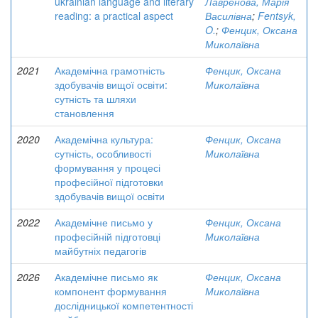
ukrainian language and literary
Лавренова, Марія
reading: a practical aspect
Василівна
;
Fentsyk,
O.
;
Фенцик, Оксана
Миколаївна
2021
Академічна грамотність
Фенцик, Оксана
здобувачів вищої освіти:
Миколаївна
сутність та шляхи
становлення
2020
Академічна культура:
Фенцик, Оксана
сутність, особливості
Миколаївна
формування у процесі
професійної підготовки
здобувачів вищої освіти
2022
Академічне письмо у
Фенцик, Оксана
професійній підготовці
Миколаївна
майбутніх педагогів
2026
Академічне письмо як
Фенцик, Оксана
компонент формування
Миколаївна
дослідницької компетентності