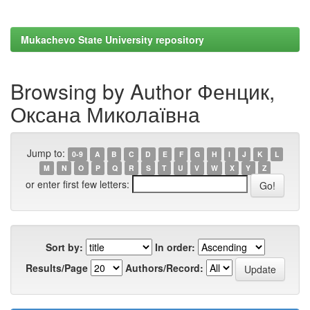
Mukachevo State University repository
Browsing by Author Фенцик,
Оксана Миколаївна
Jump to:
0-9
A
B
C
D
E
F
G
H
I
J
K
L
M
N
O
P
Q
R
S
T
U
V
W
X
Y
Z
or enter first few letters:
Sort by:
In order:
Results/Page
Authors/Record: