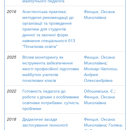
майбутнього педагога
2016
Асистентська практика:
Фенцик, Оксана
методичні рекомендації до
Миколаївна
організації та проведення
практики для студентів
денної та заочної форм
навчання спеціальності 013
"Початкова освіта"
2025
Вплив моніторингу як
Фенцик, Оксана
інструмента забезпечення
Миколаївна
;
якості професійної підготовки
Молнар-Чатлош,
майбутніх учителів
Андрея
початкових класів
Олександрівна
2022
Готовність педагога до
Одошевська, Є.
;
роботи з дітьми з особливими
Фенцик, Оксана
освітніми потребами: сутність
Миколаївна
проблеми
2018
Дидактичні засади
Фенцик, Оксана
застосування технології
Миколаївна
;
Голяна,