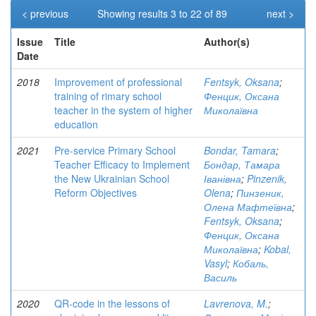
< previous
Showing results 3 to 22 of 89
next >
Issue
Title
Author(s)
Date
2018
Improvement of professional
Fentsyk, Oksana
;
training of rimary school
Фенцик, Оксана
teacher in the system of higher
Миколаївна
education
2021
Pre-service Primary School
Bondar, Tamara
;
Teacher Efficacy to Implement
Бондар, Тамара
the New Ukrainian School
Іванівна
;
Pinzenik,
Reform Objectives
Olena
;
Пинзеник,
Олена Мафтеївна
;
Fentsyk, Oksana
;
Фенцик, Оксана
Миколаївна
;
Kobal,
Vasyl
;
Кобаль,
Василь
2020
QR-code in the lessons of
Lavrenova, M.
;