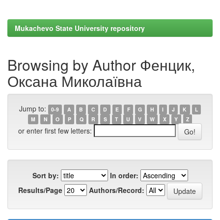
Mukachevo State University repository
Browsing by Author Фенцик,
Оксана Миколаївна
Jump to:
0-9
A
B
C
D
E
F
G
H
I
J
K
L
M
N
O
P
Q
R
S
T
U
V
W
X
Y
Z
or enter first few letters:
Sort by:
In order:
Results/Page
Authors/Record: