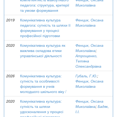
педагога: структура, критерії
Миколаївна
та умови формування
2019
Комунікативна культура
Фенцик, Оксана
педагога: сутність та шляхи її
Миколаївна
формування у процесі
професійної підготовки
2020
Комунікативна культура як
Фенцик, Оксана
важлива складова етики
Миколаївна
;
управлінської діяльності
Атрощенко,
Тетяна
Олександрівна
2026
Комунікативна культура:
Губаль, Г.Ю.
;
сутність та особливості
Фенцик, Оксана
формування в учнів
Миколаївна
молодшого шкільного віку /
2020
Комунікативна культура:
Фенцик, Оксана
сутність та шляхи
Миколаївна
;
Бадяк,
удосконалення у процесі
І.І.
професійної підготовки