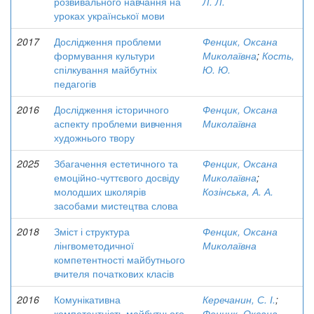
розвивального навчання на
Л. Л.
уроках української мови
2017
Дослідження проблеми
Фенцик, Оксана
формування культури
Миколаївна
;
Кость,
спілкування майбутніх
Ю. Ю.
педагогів
2016
Дослідження історичного
Фенцик, Оксана
аспекту проблеми вивчення
Миколаївна
художнього твору
2025
Збагачення естетичного та
Фенцик, Оксана
емоційно-чуттєвого досвіду
Миколаївна
;
молодших школярів
Козінська, А. А.
засобами мистецтва слова
2018
Зміст і структура
Фенцик, Оксана
лінгвометодичної
Миколаївна
компетентності майбутнього
вчителя початкових класів
2016
Комунікативна
Керечанин, С. І.
;
компетентність майбутнього
Фенцик, Оксана