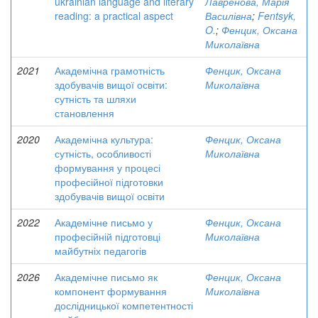
ukrainian language and literary
Лавренова, Марія
reading: a practical aspect
Василівна
;
Fentsyk,
O.
;
Фенцик, Оксана
Миколаївна
2021
Академічна грамотність
Фенцик, Оксана
здобувачів вищої освіти:
Миколаївна
сутність та шляхи
становлення
2020
Академічна культура:
Фенцик, Оксана
сутність, особливості
Миколаївна
формування у процесі
професійної підготовки
здобувачів вищої освіти
2022
Академічне письмо у
Фенцик, Оксана
професійній підготовці
Миколаївна
майбутніх педагогів
2026
Академічне письмо як
Фенцик, Оксана
компонент формування
Миколаївна
дослідницької компетентності