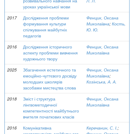
розвивального навчання на
Л. Л.
уроках української мови
2017
Дослідження проблеми
Фенцик, Оксана
формування культури
Миколаївна
;
Кость,
спілкування майбутніх
Ю. Ю.
педагогів
2016
Дослідження історичного
Фенцик, Оксана
аспекту проблеми вивчення
Миколаївна
художнього твору
2025
Збагачення естетичного та
Фенцик, Оксана
емоційно-чуттєвого досвіду
Миколаївна
;
молодших школярів
Козінська, А. А.
засобами мистецтва слова
2018
Зміст і структура
Фенцик, Оксана
лінгвометодичної
Миколаївна
компетентності майбутнього
вчителя початкових класів
2016
Комунікативна
Керечанин, С. І.
;
компетентність майбутнього
Фенцик, Оксана