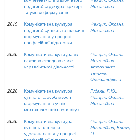
педагога: структура, критерії
Миколаївна
та умови формування
2019
Комунікативна культура
Фенцик, Оксана
педагога: сутність та шляхи її
Миколаївна
формування у процесі
професійної підготовки
2020
Комунікативна культура як
Фенцик, Оксана
важлива складова етики
Миколаївна
;
управлінської діяльності
Атрощенко,
Тетяна
Олександрівна
2026
Комунікативна культура:
Губаль, Г.Ю.
;
сутність та особливості
Фенцик, Оксана
формування в учнів
Миколаївна
молодшого шкільного віку /
2020
Комунікативна культура:
Фенцик, Оксана
сутність та шляхи
Миколаївна
;
Бадяк,
удосконалення у процесі
І.І.
професійної підготовки