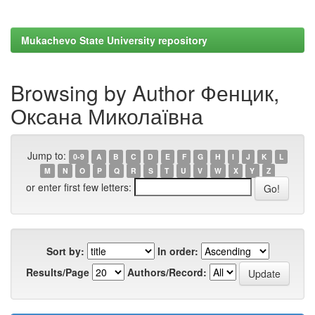
Mukachevo State University repository
Browsing by Author Фенцик,
Оксана Миколаївна
Jump to:
0-9
A
B
C
D
E
F
G
H
I
J
K
L
M
N
O
P
Q
R
S
T
U
V
W
X
Y
Z
or enter first few letters:
Sort by:
In order:
Results/Page
Authors/Record: