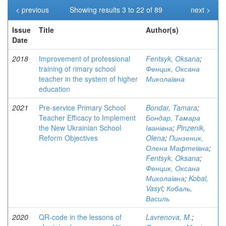
< previous
Showing results 3 to 22 of 89
next >
Issue
Title
Author(s)
Date
2018
Improvement of professional
Fentsyk, Oksana
;
training of rimary school
Фенцик, Оксана
teacher in the system of higher
Миколаївна
education
2021
Pre-service Primary School
Bondar, Tamara
;
Teacher Efficacy to Implement
Бондар, Тамара
the New Ukrainian School
Іванівна
;
Pinzenik,
Reform Objectives
Olena
;
Пинзеник,
Олена Мафтеївна
;
Fentsyk, Oksana
;
Фенцик, Оксана
Миколаївна
;
Kobal,
Vasyl
;
Кобаль,
Василь
2020
QR-code in the lessons of
Lavrenova, M.
;