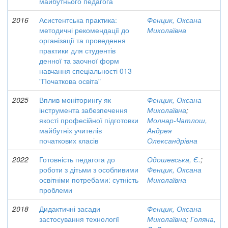
майбутнього педагога
2016
Асистентська практика:
Фенцик, Оксана
методичні рекомендації до
Миколаївна
організації та проведення
практики для студентів
денної та заочної форм
навчання спеціальності 013
"Початкова освіта"
2025
Вплив моніторингу як
Фенцик, Оксана
інструмента забезпечення
Миколаївна
;
якості професійної підготовки
Молнар-Чатлош,
майбутніх учителів
Андрея
початкових класів
Олександрівна
2022
Готовність педагога до
Одошевська, Є.
;
роботи з дітьми з особливими
Фенцик, Оксана
освітніми потребами: сутність
Миколаївна
проблеми
2018
Дидактичні засади
Фенцик, Оксана
застосування технології
Миколаївна
;
Голяна,