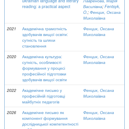
ukrainian language and literary
Лавренова, Марія
reading: a practical aspect
Василівна
;
Fentsyk,
O.
;
Фенцик, Оксана
Миколаївна
2021
Академічна грамотність
Фенцик, Оксана
здобувачів вищої освіти:
Миколаївна
сутність та шляхи
становлення
2020
Академічна культура:
Фенцик, Оксана
сутність, особливості
Миколаївна
формування у процесі
професійної підготовки
здобувачів вищої освіти
2022
Академічне письмо у
Фенцик, Оксана
професійній підготовці
Миколаївна
майбутніх педагогів
2026
Академічне письмо як
Фенцик, Оксана
компонент формування
Миколаївна
дослідницької компетентності