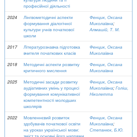
професійної діяльності
2024
Лінгвометодичні аспекти
Фенцик, Оксана
формування діалогічної
Миколаївна
;
культури учнів початкової
Алмашій, Т. М.
школи
2017
Літературознавча підготовка
Фенцик, Оксана
вчителя початкових класів
Миколаївна
2018
Методичні аспекти розвитку
Фенцик, Оксана
критичного мислення
Миколаївна
2025
Методичні засади розвитку
Фенцик, Оксана
аудіативних умінь у процесі
Миколаївна
;
Голіш,
формування комунікативної
Ніколетта
компетентності молодших
школярів
2022
Мовленнєвий розвиток
Фенцик, Оксана
здобувачів початкової освіти
Миколаївна
;
на уроках української мови:
Степанюк, Б.Ю.
зміст та основні його напрями