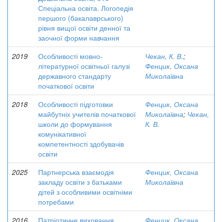
Спеціальна освіта. Логопедія
першого (бакалаврського)
рівня вищої освіти денної та
заочної форми навчання
2019
Особливості мовно-
Чекан, К. В.
;
літературної освітньої галузі
Фенцик, Оксана
державного стандарту
Миколаївна
початкової освіти
2018
Особливості підготовки
Фенцик, Оксана
майбутніх учителів початкової
Миколаївна
;
Чекан,
школи до формування
К. В.
комунікативної
компетентності здобувачів
освіти
2025
Партнерська взаємодія
Фенцик, Оксана
закладу освіти з батьками
Миколаївна
дітей з особливими освітніми
потребами
2016
Патріотичне виховання
Фенцик, Оксана