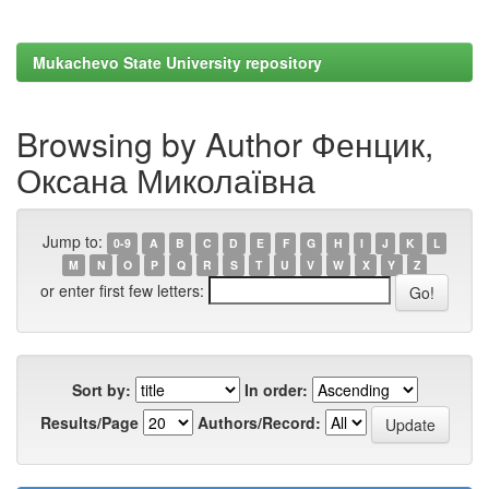
Mukachevo State University repository
Browsing by Author Фенцик,
Оксана Миколаївна
Jump to:
0-9
A
B
C
D
E
F
G
H
I
J
K
L
M
N
O
P
Q
R
S
T
U
V
W
X
Y
Z
or enter first few letters:
Sort by:
In order:
Results/Page
Authors/Record: