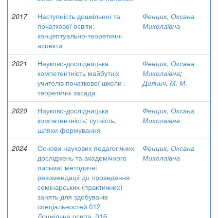
2017
Наступність дошкільної та
Фенцик, Оксана
початкової освіти:
Миколаївна
концептуально-теоретичні
аспекти
2021
Науково-дослідницька
Фенцик, Оксана
компетентність майбутніх
Миколаївна
;
учителів початкової школи :
Диянич, М. М.
теоретичні засади
2020
Науково-дослідницька
Фенцик, Оксана
компетентність: сутність,
Миколаївна
шляхи формування
2024
Основи наукових педагогічних
Фенцик, Оксана
досліджень та академічного
Миколаївна
письма: методичні
рекомендації до проведення
семінарських (практичних)
занять для здобувачів
спеціальностей 012
Дошкільна освіта, 016