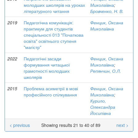
молодших школярів на уроках
Миколаївна
;
літературного читання
Бровченко, Н. В.
2019
Педагогічна комунікація:
Фенцик, Оксана
практикум для студентів
Миколаївна
спеціальності 013 "Початкова
освіта" освітнього ступеня
"магістр"
2022
Педагогічні засади
Фенцик, Оксана
формування читацької
Миколаївна
;
грамотності молодших
Репянчин, О.Л.
школярів
2015
Проблема асиметрії в мові
Фенцик, Оксана
професійного спілкування
Миколаївна
;
Курило,
Олександра
Йосипівна
< previous
Showing results 21 to 40 of 89
next >