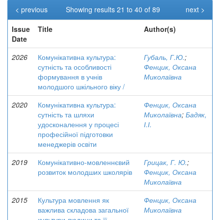
< previous
Showing results 21 to 40 of 89
next >
Issue
Title
Author(s)
Date
2026
Комунікативна культура:
Губаль, Г.Ю.
;
сутність та особливості
Фенцик, Оксана
формування в учнів
Миколаївна
молодшого шкільного віку /
2020
Комунікативна культура:
Фенцик, Оксана
сутність та шляхи
Миколаївна
;
Бадяк,
удосконалення у процесі
І.І.
професійної підготовки
менеджерів освіти
2019
Комунікативно-мовленнєвий
Грицак, Г. Ю.
;
розвиток молодших школярів
Фенцик, Оксана
Миколаївна
2015
Культура мовлення як
Фенцик, Оксана
важлива складова загальної
Миколаївна
культури людини та її