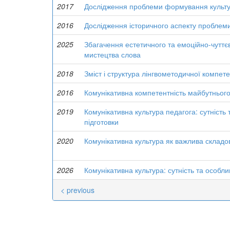
2017
Дослідження проблеми формування культур
2016
Дослідження історичного аспекту проблем
2025
Збагачення естетичного та емоційно-чутт
мистецтва слова
2018
Зміст і структура лінгвометодичної компет
2016
Комунікативна компетентність майбутнього
2019
Комунікативна культура педагога: сутність
підготовки
2020
Комунікативна культура як важлива складов
2026
Комунікативна культура: сутність та особл
< previous