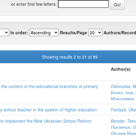
or enter first few letters:
In order:
Results/Page
Authors/Record
Showing results 2 to 21 of 89
Author(s)
ng the content of the educational branches of primary
Ostrovska, 
Бопко, Ігор
Миколаївна
ry school teacher in the system of higher education
Fentsyk, Ok
y to Implement the New Ukrainian School Reform
Bondar, Tam
Пинзеник, 
Оксана Мик