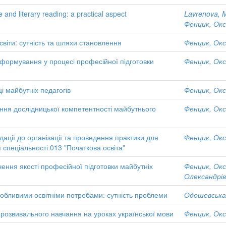
and literary reading: a practical aspect
Lavrenova, 
Фенцик, Окс
світи: сутність та шляхи становлення
Фенцик, Окс
і формування у процесі професійної підготовки
Фенцик, Окс
і майбутніх педагогів
Фенцик, Окс
ня дослідницької компетентності майбутнього
Фенцик, Окс
ації до організації та проведення практики для
Фенцик, Окс
 спеціальності 013 "Початкова освіта"
ення якості професійної підготовки майбутніх
Фенцик, Окс
Олександрі
особливими освітніми потребами: сутність проблеми
Одошевська,
 розвивального навчання на уроках української мови
Фенцик, Окс