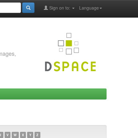
Sign on to:
Language
images,
U
V
W
X
Y
Z