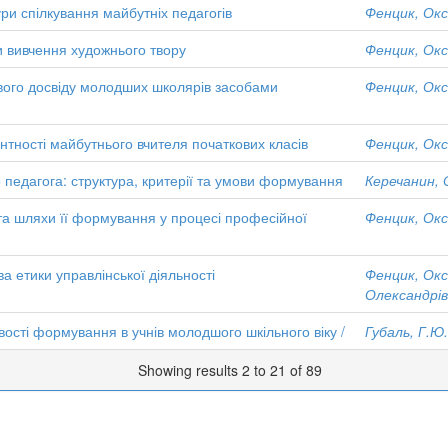
и спілкування майбутніх педагогів
Фенцик, Окс
и вивчення художнього твору
Фенцик, Окс
євого досвіду молодших школярів засобами
Фенцик, Окс
ентності майбутнього вчителя початкових класів
Фенцик, Окс
 педагога: структура, критерії та умови формування
Керечанин, С
 та шляхи її формування у процесі професійної
Фенцик, Окс
а етики управлінської діяльності
Фенцик, Окс
Олександрі
ивості формування в учнів молодшого шкільного віку /
Губаль, Г.Ю.
Showing results 2 to 21 of 89