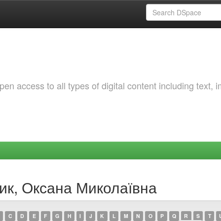
 access to all types of digital content including text, 
цик, Оксана Миколаївна
C
D
E
F
G
H
I
J
K
L
M
N
O
P
Q
R
S
T