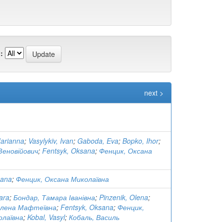
:
next >
Marianna
;
Vasylykiv, Ivan
;
Gaboda, Eva
;
Bopko, Ihor
;
 Зеновійович
;
Fentsyk, Oksana
;
Фенцик, Оксана
sana
;
Фенцик, Оксана Миколаївна
ara
;
Бондар, Тамара Іванівна
;
Pinzenik, Olena
;
Олена Мафтеївна
;
Fentsyk, Oksana
;
Фенцик,
олаївна
;
Kobal, Vasyl
;
Кобаль, Василь