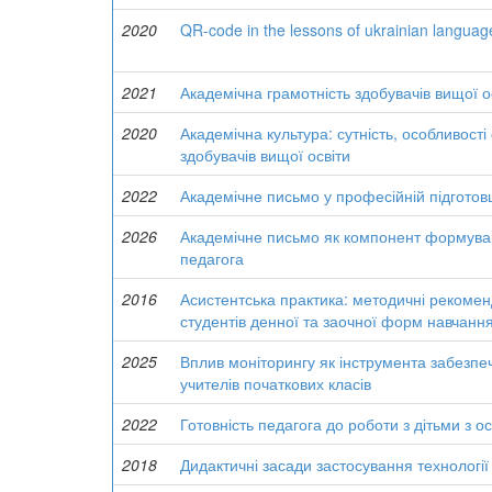
2020
QR-code in the lessons of ukrainian language 
2021
Академічна грамотність здобувачів вищої о
2020
Академічна культура: сутність, особливост
здобувачів вищої освіти
2022
Академічне письмо у професійній підготовц
2026
Академічне письмо як компонент формуван
педагога
2016
Асистентська практика: методичні рекоменд
студентів денної та заочної форм навчання
2025
Вплив моніторингу як інструмента забезпеч
учителів початкових класів
2022
Готовність педагога до роботи з дітьми з 
2018
Дидактичні засади застосування технології