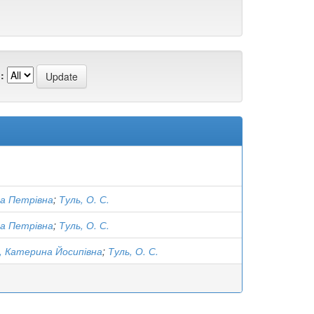
:
ра Петрівна
;
Туль, О. С.
ра Петрівна
;
Туль, О. С.
, Катерина Йосипівна
;
Туль, О. С.