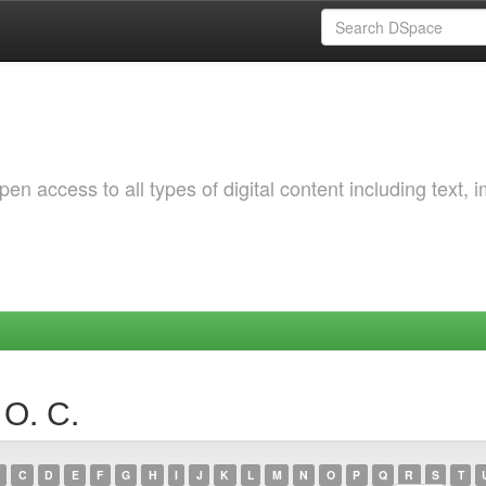
 access to all types of digital content including text, 
 О. С.
C
D
E
F
G
H
I
J
K
L
M
N
O
P
Q
R
S
T