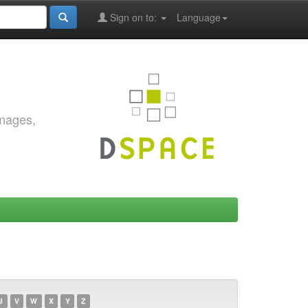
Sign on to:
Language
images,
U
V
W
X
Y
Z