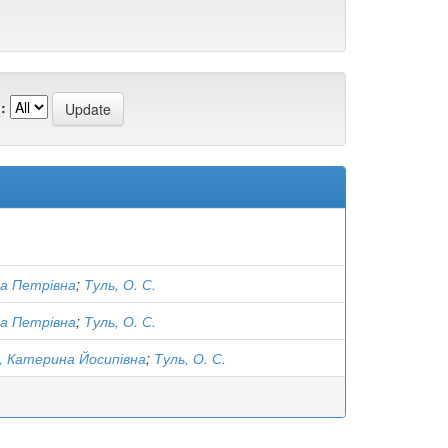
:
ра Петрівна
;
Туль, О. С.
ра Петрівна
;
Туль, О. С.
, Катерина Йосипівна
;
Туль, О. С.