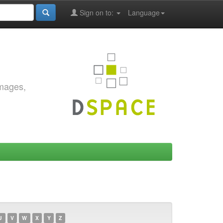
Sign on to:
Language
images,
U
V
W
X
Y
Z