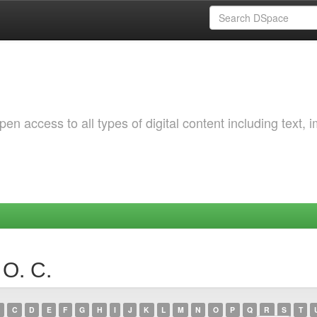
 access to all types of digital content including text, 
 О. С.
C
D
E
F
G
H
I
J
K
L
M
N
O
P
Q
R
S
T