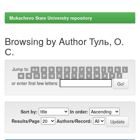
Mukachevo State University repository
Browsing by Author Туль, О.
С.
Jump to:
0-9
A
B
C
D
E
F
G
H
I
J
K
L
M
N
O
P
Q
R
S
T
U
V
W
X
Y
Z
or enter first few letters:
Sort by:
In order:
Results/Page
Authors/Record: