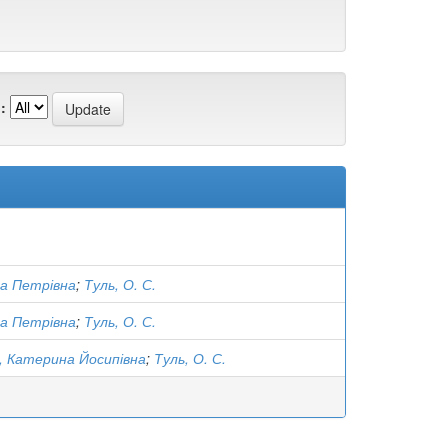
:
ра Петрівна
;
Туль, О. С.
ра Петрівна
;
Туль, О. С.
, Катерина Йосипівна
;
Туль, О. С.