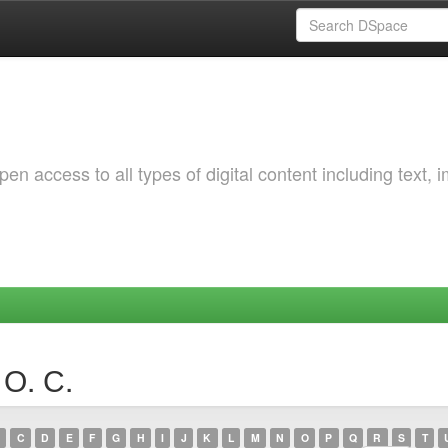
 access to all types of digital content including text, 
 О. С.
C
D
E
F
G
H
I
J
K
L
M
N
O
P
Q
R
S
T