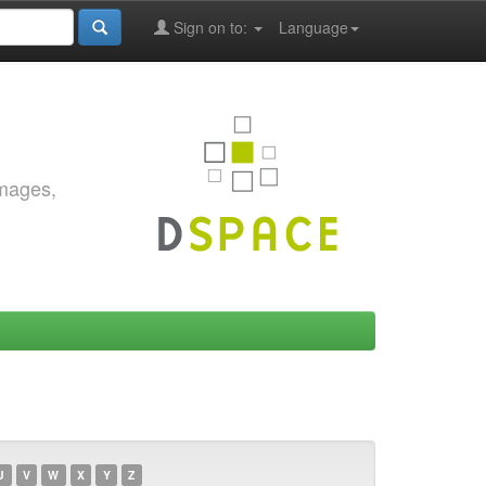
Sign on to:
Language
images,
U
V
W
X
Y
Z