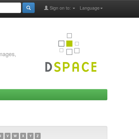
Sign on to:
Language
images,
U
V
W
X
Y
Z