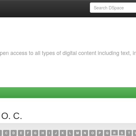
 access to all types of digital content including text, 
 О. С.
C
D
E
F
G
H
I
J
K
L
M
N
O
P
Q
R
S
T