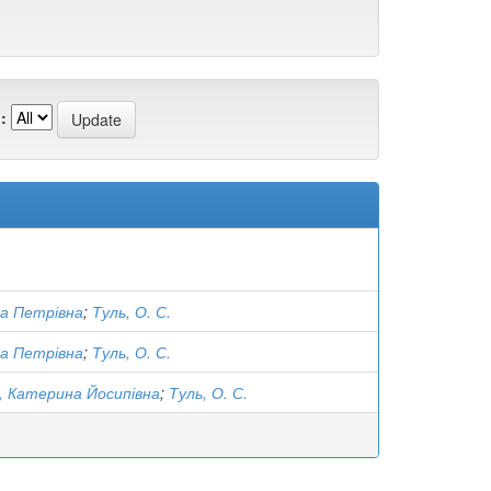
:
ра Петрівна
;
Туль, О. С.
ра Петрівна
;
Туль, О. С.
, Катерина Йосипівна
;
Туль, О. С.