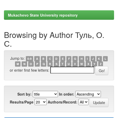
Mukachevo State University repository
Browsing by Author Туль, О.
С.
Jump to:
0-9
A
B
C
D
E
F
G
H
I
J
K
L
M
N
O
P
Q
R
S
T
U
V
W
X
Y
Z
or enter first few letters:
Sort by:
In order:
Results/Page
Authors/Record: