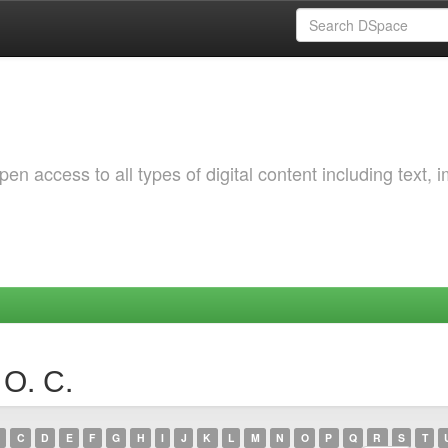
 access to all types of digital content including text, 
 О. С.
C
D
E
F
G
H
I
J
K
L
M
N
O
P
Q
R
S
T