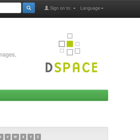
Sign on to:
Language
images,
U
V
W
X
Y
Z