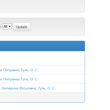
:
ра Петрівна
;
Туль, О. С.
ра Петрівна
;
Туль, О. С.
, Катерина Йосипівна
;
Туль, О. С.