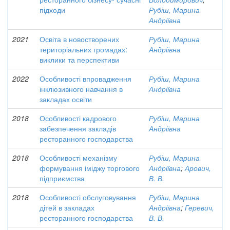
підходи
Рубіш, Марина
Андріївна
2021
Освіта в новостворених
Рубіш, Марина
територіальних громадах:
Андріївна
виклики та перспективи
2022
Особливості впровадження
Рубіш, Марина
інклюзивного навчання в
Андріївна
закладах освіти
2018
Особливості кадрового
Рубіш, Марина
забезпечення закладів
Андріївна
ресторанного господарства
2018
Особливості механізму
Рубіш, Марина
формування іміджу торгового
Андріївна
;
Арович,
підприємства
В. В.
2018
Особливості обслуговування
Рубіш, Марина
дітей в закладах
Андріївна
;
Геревич,
ресторанного господарства
В. В.