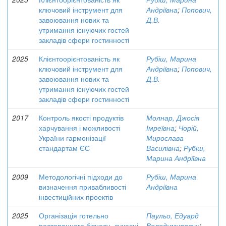
ключовий інструмент для
Андріївна
;
Попович,
завоювання нових та
Д.В.
утримання існуючих гостей
закладів сфери гостинності
2025
Клієнтоорієнтованість як
Рубіш, Марина
ключовий інструмент для
Андріївна
;
Попович,
завоювання нових та
Д.В.
утримання існуючих гостей
закладів сфери гостинності
2017
Контроль якості продуктів
Молнар, Джосія
харчування і можливості
Імреївна
;
Чорій,
України гармонізації
Мирослава
стандартам ЄС
Василівна
;
Рубіш,
Марина Андріївна
2009
Методологічні підходи до
Рубіш, Марина
визначення привабливості
Андріївна
інвестиційних проектів
2025
Організація готельно
Паульо, Едуард
ресторанного бізнесу- сучасні
Володимирович
;