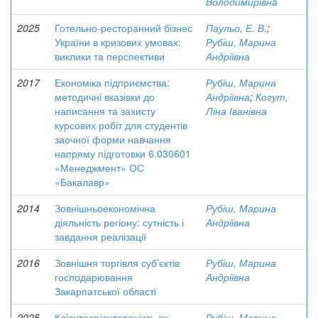
Володимирівна
2025
Готельно-ресторанний бізнес
Паульо, Е. В.
;
України в кризових умовах:
Рубіш, Марина
виклики та перспективи
Андріївна
2017
Економіка підприємства:
Рубіш, Марина
методичні вказівки до
Андріївна
;
Когут,
написання та захисту
Ліна Іванівна
курсових робіт для студентів
заочної форми навчання
напряму підготовки 6.030601
«Менеджмент» ОС
«Бакалавр»
2014
Зовнішньоекономічна
Рубіш, Марина
діяльність регіону: сутність і
Андріївна
завдання реалізації
2016
Зовнішня торгівля суб’єктів
Рубіш, Марина
господарювання
Андріївна
Закарпатської області
2025
Клієнтоорієнтованість як
Рубіш, Марина