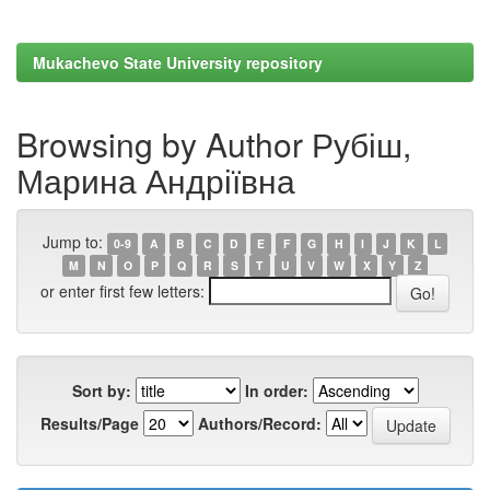
Mukachevo State University repository
Browsing by Author Рубіш,
Марина Андріївна
Jump to:
0-9
A
B
C
D
E
F
G
H
I
J
K
L
M
N
O
P
Q
R
S
T
U
V
W
X
Y
Z
or enter first few letters:
Sort by:
In order:
Results/Page
Authors/Record: