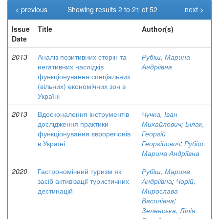
< previous
Showing results 2 to 21 of 52
next >
Issue
Title
Author(s)
Date
2013
Аналіз позитивних сторін та
Рубіш, Марина
негативних наслідків
Андріївна
функціонування спеціальних
(вільних) економічних зон в
Україні
2013
Вдосконалення інструментів
Чучка, Іван
дослідження практики
Михайлович
;
Білак,
функціонування єврорегіонів
Георгій
в Україні
Георгійович
;
Рубіш,
Марина Андріївна
2020
Гастрономічний туризм як
Рубіш, Марина
засіб активізації туристичних
Андріївна
;
Чорій,
дестинацій
Мирослава
Василівна
;
Зеленська, Лілія