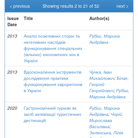
< previous
Showing results 2 to 21 of 52
next >
Issue
Title
Author(s)
Date
2013
Аналіз позитивних сторін та
Рубіш, Марина
негативних наслідків
Андріївна
функціонування спеціальних
(вільних) економічних зон в
Україні
2013
Вдосконалення інструментів
Чучка, Іван
дослідження практики
Михайлович
;
Білак,
функціонування єврорегіонів
Георгій
в Україні
Георгійович
;
Рубіш,
Марина Андріївна
2020
Гастрономічний туризм як
Рубіш, Марина
засіб активізації туристичних
Андріївна
;
Чорій,
дестинацій
Мирослава
Василівна
;
Зеленська, Лілія