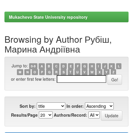
Mukachevo State University repository
Browsing by Author Рубіш,
Марина Андріївна
Jump to:
0-9
A
B
C
D
E
F
G
H
I
J
K
L
M
N
O
P
Q
R
S
T
U
V
W
X
Y
Z
or enter first few letters:
Sort by:
In order:
Results/Page
Authors/Record: