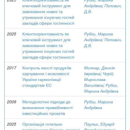
ключовий інструмент для
Андріївна
;
Попович,
завоювання нових та
Д.В.
утримання існуючих гостей
закладів сфери гостинності
2025
Клієнтоорієнтованість як
Рубіш, Марина
ключовий інструмент для
Андріївна
;
Попович,
завоювання нових та
Д.В.
утримання існуючих гостей
закладів сфери гостинності
2017
Контроль якості продуктів
Молнар, Джосія
харчування і можливості
Імреївна
;
Чорій,
України гармонізації
Мирослава
стандартам ЄС
Василівна
;
Рубіш,
Марина Андріївна
2009
Методологічні підходи до
Рубіш, Марина
визначення привабливості
Андріївна
інвестиційних проектів
2025
Організація готельно
Паульо, Едуард
ресторанного бізнесу- сучасні
Володимирович
;