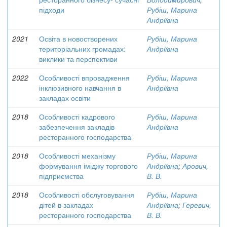
підходи
Рубіш, Марина
Андріївна
2021
Освіта в новостворених
Рубіш, Марина
територіальних громадах:
Андріївна
виклики та перспективи
2022
Особливості впровадження
Рубіш, Марина
інклюзивного навчання в
Андріївна
закладах освіти
2018
Особливості кадрового
Рубіш, Марина
забезпечення закладів
Андріївна
ресторанного господарства
2018
Особливості механізму
Рубіш, Марина
формування іміджу торгового
Андріївна
;
Арович,
підприємства
В. В.
2018
Особливості обслуговування
Рубіш, Марина
дітей в закладах
Андріївна
;
Геревич,
ресторанного господарства
В. В.