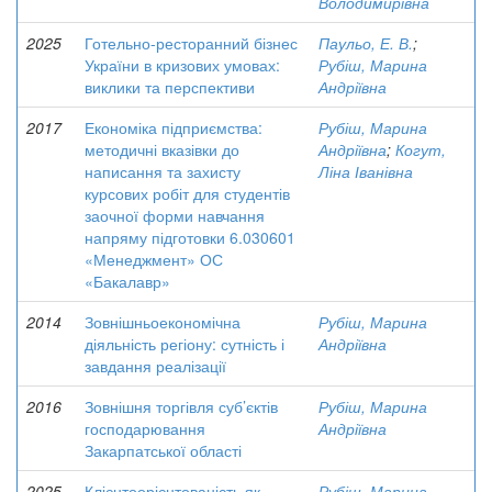
Володимирівна
2025
Готельно-ресторанний бізнес
Паульо, Е. В.
;
України в кризових умовах:
Рубіш, Марина
виклики та перспективи
Андріївна
2017
Економіка підприємства:
Рубіш, Марина
методичні вказівки до
Андріївна
;
Когут,
написання та захисту
Ліна Іванівна
курсових робіт для студентів
заочної форми навчання
напряму підготовки 6.030601
«Менеджмент» ОС
«Бакалавр»
2014
Зовнішньоекономічна
Рубіш, Марина
діяльність регіону: сутність і
Андріївна
завдання реалізації
2016
Зовнішня торгівля суб’єктів
Рубіш, Марина
господарювання
Андріївна
Закарпатської області
2025
Клієнтоорієнтованість як
Рубіш, Марина