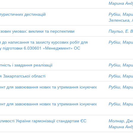
Марина Андр
 туристичних дестинацій
Рубіш, Мари
Зеленська, 
изових умовах: виклики та перспективи
Паульо, Е. В
и до написання та захисту курсових робіт для
Рубіш, Мари
му підготовки 6.030601 «Менеджмент» ОС
ність і завдання реалізації
Рубіш, Мари
я Закарпатської області
Рубіш, Мари
мент для завоювання нових та утримання існуючих
Рубіш, Мари
мент для завоювання нових та утримання існуючих
Рубіш, Мари
жливості України гармонізації стандартам ЄС
Молнар, Джо
Марина Андр