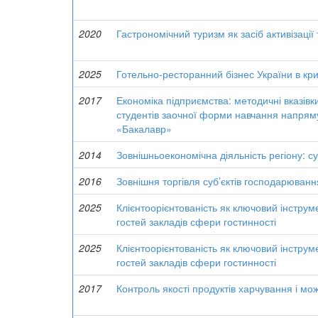
2020
Гастрономічний туризм як засіб активізації
2025
Готельно-ресторанний бізнес України в кр
2017
Економіка підприємства: методичні вказівк
студентів заочної форми навчання напря
«Бакалавр»
2014
Зовнішньоекономічна діяльність регіону: сут
2016
Зовнішня торгівля суб’єктів господарюванн
2025
Клієнтоорієнтованість як ключовий інстру
гостей закладів сфери гостинності
2025
Клієнтоорієнтованість як ключовий інстру
гостей закладів сфери гостинності
2017
Контроль якості продуктів харчування і мо