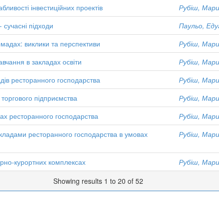
бливості інвестиційних проектів
Рубіш, Мари
- сучасні підходи
Паульо, Ед
омадах: виклики та перспективи
Рубіш, Мари
вчання в закладах освіти
Рубіш, Мари
дів ресторанного господарства
Рубіш, Мари
 торгового підприємства
Рубіш, Мари
дах ресторанного господарства
Рубіш, Мари
акладами ресторанного господарства в умовах
Рубіш, Мари
орно-курортних комплексах
Рубіш, Мари
Showing results 1 to 20 of 52