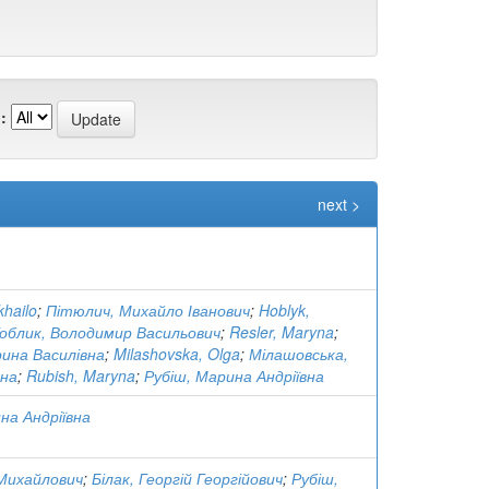
:
next >
khailo
;
Пітюлич, Михайло Іванович
;
Hoblyk,
облик, Володимир Васильович
;
Resler, Maryna
;
ина Василівна
;
Milashovska, Olga
;
Мілашовська,
вна
;
Rubish, Maryna
;
Рубіш, Марина Андріївна
на Андріївна
 Михайлович
;
Білак, Георгій Георгійович
;
Рубіш,