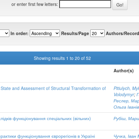
or enter first few letters:
In order:
Results/Page
Authors/Record
Showing results 1 to 20 of 52
Author(s)
 State and Assessment of Structural Transformation of
Pitiulych, My
Volodymyr
;
Г
Реслер, Мар
Ольга Івані
слідків функціонування спеціальних (вільних)
Рубіш, Мари
рактики функціонування єврорегіонів в Україні
Чучка, Іван