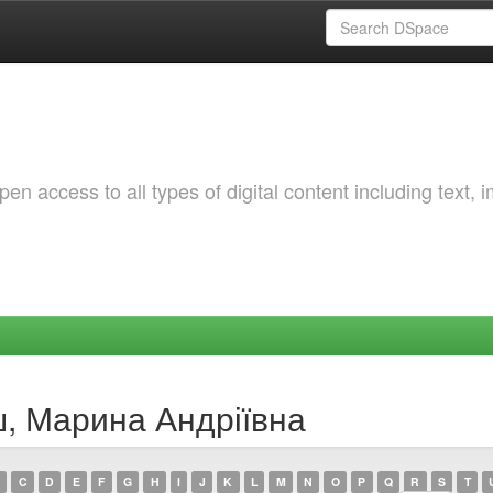
 access to all types of digital content including text, 
ш, Марина Андріївна
C
D
E
F
G
H
I
J
K
L
M
N
O
P
Q
R
S
T