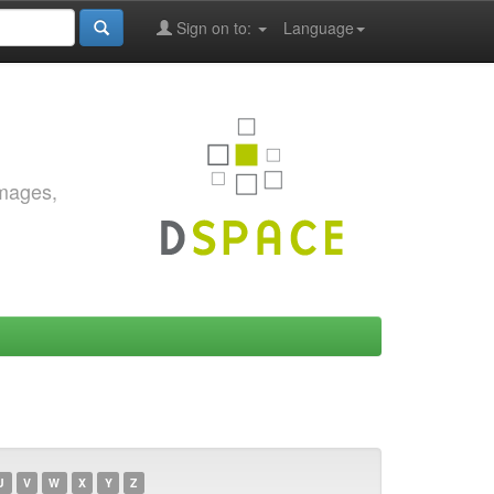
Sign on to:
Language
images,
U
V
W
X
Y
Z