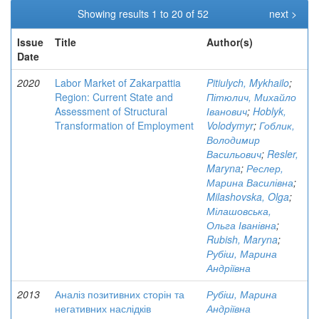
Showing results 1 to 20 of 52
next >
Issue
Title
Author(s)
Date
2020
Labor Market of Zakarpattia
Pitiulych, Mykhailo
;
Region: Current State and
Пітюлич, Михайло
Assessment of Structural
Іванович
;
Hoblyk,
Transformation of Employment
Volodymyr
;
Гоблик,
Володимир
Васильович
;
Resler,
Maryna
;
Реслер,
Марина Василівна
;
Milashovska, Olga
;
Мілашовська,
Ольга Іванівна
;
Rubish, Maryna
;
Рубіш, Марина
Андріївна
2013
Аналіз позитивних сторін та
Рубіш, Марина
негативних наслідків
Андріївна