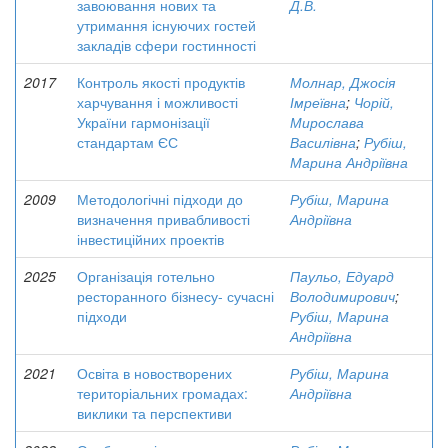
завоювання нових та
Д.В.
утримання існуючих гостей
закладів сфери гостинності
2017
Контроль якості продуктів
Молнар, Джосія
харчування і можливості
Імреївна
;
Чорій,
України гармонізації
Мирослава
стандартам ЄС
Василівна
;
Рубіш,
Марина Андріївна
2009
Методологічні підходи до
Рубіш, Марина
визначення привабливості
Андріївна
інвестиційних проектів
2025
Організація готельно
Паульо, Едуард
ресторанного бізнесу- сучасні
Володимирович
;
підходи
Рубіш, Марина
Андріївна
2021
Освіта в новостворених
Рубіш, Марина
територіальних громадах:
Андріївна
виклики та перспективи