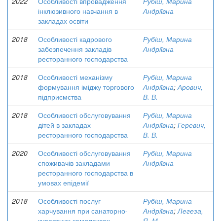
2022
Особливості впровадження
Рубіш, Марина
інклюзивного навчання в
Андріївна
закладах освіти
2018
Особливості кадрового
Рубіш, Марина
забезпечення закладів
Андріївна
ресторанного господарства
2018
Особливості механізму
Рубіш, Марина
формування іміджу торгового
Андріївна
;
Арович,
підприємства
В. В.
2018
Особливості обслуговування
Рубіш, Марина
дітей в закладах
Андріївна
;
Геревич,
ресторанного господарства
В. В.
2020
Особливості обслуговування
Рубіш, Марина
споживачів закладами
Андріївна
ресторанного господарства в
умовах епідемії
2018
Особливості послуг
Рубіш, Марина
харчування при санаторно-
Андріївна
;
Легеза,
курортних комплексах
Я. М.