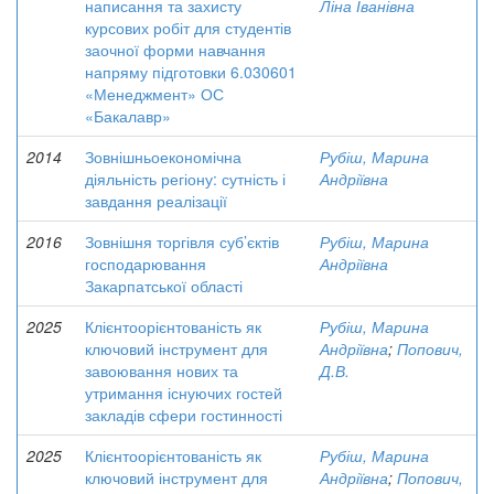
написання та захисту
Ліна Іванівна
курсових робіт для студентів
заочної форми навчання
напряму підготовки 6.030601
«Менеджмент» ОС
«Бакалавр»
2014
Зовнішньоекономічна
Рубіш, Марина
діяльність регіону: сутність і
Андріївна
завдання реалізації
2016
Зовнішня торгівля суб’єктів
Рубіш, Марина
господарювання
Андріївна
Закарпатської області
2025
Клієнтоорієнтованість як
Рубіш, Марина
ключовий інструмент для
Андріївна
;
Попович,
завоювання нових та
Д.В.
утримання існуючих гостей
закладів сфери гостинності
2025
Клієнтоорієнтованість як
Рубіш, Марина
ключовий інструмент для
Андріївна
;
Попович,