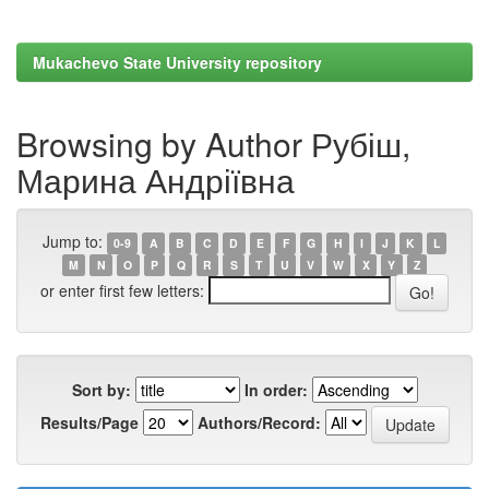
Mukachevo State University repository
Browsing by Author Рубіш,
Марина Андріївна
Jump to:
0-9
A
B
C
D
E
F
G
H
I
J
K
L
M
N
O
P
Q
R
S
T
U
V
W
X
Y
Z
or enter first few letters:
Sort by:
In order:
Results/Page
Authors/Record: