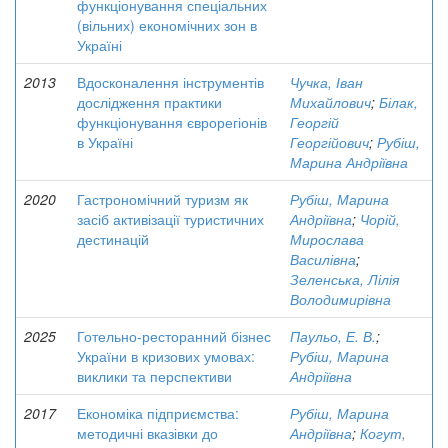
функціонування спеціальних
(вільних) економічних зон в
Україні
2013
Вдосконалення інструментів
Чучка, Іван
дослідження практики
Михайлович
;
Білак,
функціонування єврорегіонів
Георгій
в Україні
Георгійович
;
Рубіш,
Марина Андріївна
2020
Гастрономічний туризм як
Рубіш, Марина
засіб активізації туристичних
Андріївна
;
Чорій,
дестинацій
Мирослава
Василівна
;
Зеленська, Лілія
Володимирівна
2025
Готельно-ресторанний бізнес
Паульо, Е. В.
;
України в кризових умовах:
Рубіш, Марина
виклики та перспективи
Андріївна
2017
Економіка підприємства:
Рубіш, Марина
методичні вказівки до
Андріївна
;
Когут,