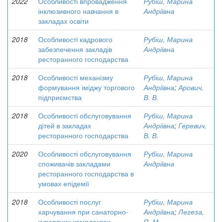
2022
Особливості впровадження
Рубіш, Марина
інклюзивного навчання в
Андріївна
закладах освіти
2018
Особливості кадрового
Рубіш, Марина
забезпечення закладів
Андріївна
ресторанного господарства
2018
Особливості механізму
Рубіш, Марина
формування іміджу торгового
Андріївна
;
Арович,
підприємства
В. В.
2018
Особливості обслуговування
Рубіш, Марина
дітей в закладах
Андріївна
;
Геревич,
ресторанного господарства
В. В.
2020
Особливості обслуговування
Рубіш, Марина
споживачів закладами
Андріївна
ресторанного господарства в
умовах епідемії
2018
Особливості послуг
Рубіш, Марина
харчування при санаторно-
Андріївна
;
Легеза,
курортних комплексах
Я. М.