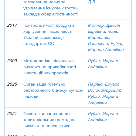
завоювання нових та
Д.В.
утримання існуючих гостей
закладів сфери гостинності
2017
Контроль якості продуктів
Молнар, Джосія
харчування і можливості
Імреївна
;
Чорій,
України гармонізації
Мирослава
стандартам ЄС
Василівна
;
Рубіш,
Марина Андріївна
2009
Методологічні підходи до
Рубіш, Марина
визначення привабливості
Андріївна
інвестиційних проектів
2025
Організація готельно
Паульо, Едуард
ресторанного бізнесу- сучасні
Володимирович
;
підходи
Рубіш, Марина
Андріївна
2021
Освіта в новостворених
Рубіш, Марина
територіальних громадах:
Андріївна
виклики та перспективи