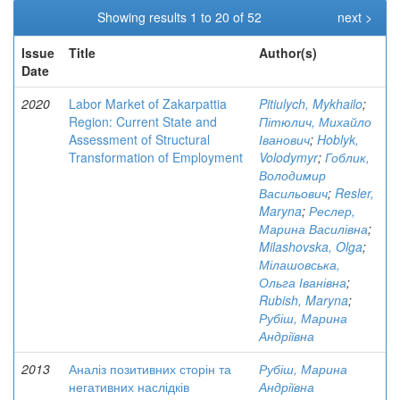
Showing results 1 to 20 of 52
next >
Issue
Title
Author(s)
Date
2020
Labor Market of Zakarpattia
Pitiulych, Mykhailo
;
Region: Current State and
Пітюлич, Михайло
Assessment of Structural
Іванович
;
Hoblyk,
Transformation of Employment
Volodymyr
;
Гоблик,
Володимир
Васильович
;
Resler,
Maryna
;
Реслер,
Марина Василівна
;
Milashovska, Olga
;
Мілашовська,
Ольга Іванівна
;
Rubish, Maryna
;
Рубіш, Марина
Андріївна
2013
Аналіз позитивних сторін та
Рубіш, Марина
негативних наслідків
Андріївна