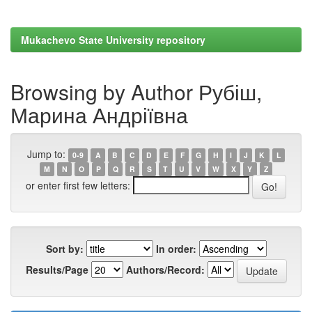
Mukachevo State University repository
Browsing by Author Рубіш,
Марина Андріївна
Jump to:
0-9
A
B
C
D
E
F
G
H
I
J
K
L
M
N
O
P
Q
R
S
T
U
V
W
X
Y
Z
or enter first few letters:
Sort by:
In order:
Results/Page
Authors/Record: