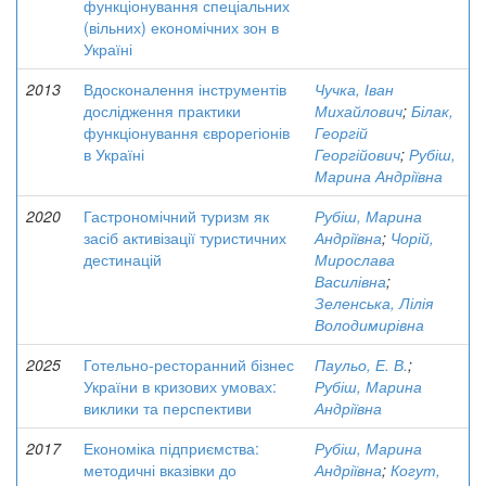
функціонування спеціальних
(вільних) економічних зон в
Україні
2013
Вдосконалення інструментів
Чучка, Іван
дослідження практики
Михайлович
;
Білак,
функціонування єврорегіонів
Георгій
в Україні
Георгійович
;
Рубіш,
Марина Андріївна
2020
Гастрономічний туризм як
Рубіш, Марина
засіб активізації туристичних
Андріївна
;
Чорій,
дестинацій
Мирослава
Василівна
;
Зеленська, Лілія
Володимирівна
2025
Готельно-ресторанний бізнес
Паульо, Е. В.
;
України в кризових умовах:
Рубіш, Марина
виклики та перспективи
Андріївна
2017
Економіка підприємства:
Рубіш, Марина
методичні вказівки до
Андріївна
;
Когут,