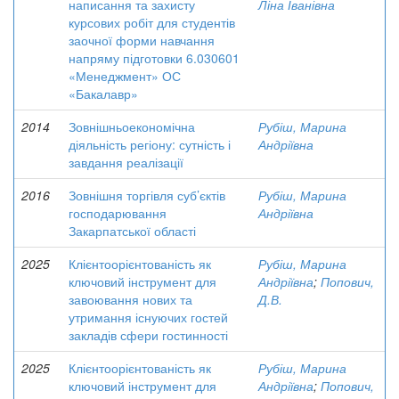
написання та захисту
Ліна Іванівна
курсових робіт для студентів
заочної форми навчання
напряму підготовки 6.030601
«Менеджмент» ОС
«Бакалавр»
2014
Зовнішньоекономічна
Рубіш, Марина
діяльність регіону: сутність і
Андріївна
завдання реалізації
2016
Зовнішня торгівля суб’єктів
Рубіш, Марина
господарювання
Андріївна
Закарпатської області
2025
Клієнтоорієнтованість як
Рубіш, Марина
ключовий інструмент для
Андріївна
;
Попович,
завоювання нових та
Д.В.
утримання існуючих гостей
закладів сфери гостинності
2025
Клієнтоорієнтованість як
Рубіш, Марина
ключовий інструмент для
Андріївна
;
Попович,