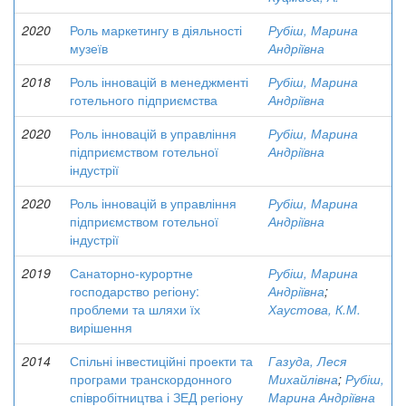
2020
Роль маркетингу в діяльності
Рубіш, Марина
музеїв
Андріївна
2018
Роль інновацій в менеджменті
Рубіш, Марина
готельного підприємства
Андріївна
2020
Роль інновацій в управління
Рубіш, Марина
підприємством готельної
Андріївна
індустрії
2020
Роль інновацій в управління
Рубіш, Марина
підприємством готельної
Андріївна
індустрії
2019
Санаторно-курортне
Рубіш, Марина
господарство регіону:
Андріївна
;
проблеми та шляхи їх
Хаустова, К.М.
вирішення
2014
Спільні інвестиційні проекти та
Газуда, Леся
програми транскордонного
Михайлівна
;
Рубіш,
співробітництва і ЗЕД регіону
Марина Андріївна