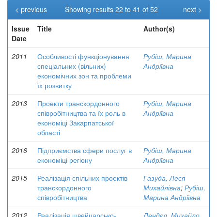
< previous
Showing results 22 to 41 of 52
next >
Issue
Title
Author(s)
Date
2011
Особливості функціонування
Рубіш, Марина
спеціальних (вільних)
Андріївна
економічних зон та проблеми
їх розвитку
2013
Проекти транскордонного
Рубіш, Марина
співробітництва та їх роль в
Андріївна
економіці Закарпатської
області
2016
Підприємства сфери послуг в
Рубіш, Марина
економіці регіону
Андріївна
2015
Реалізація спільних проектів
Газуда, Леся
транскордонного
Михайлівна
;
Рубіш,
співробітництва
Марина Андріївна
2012
Реалізація швейцарсько-
Лендєл, Михайло