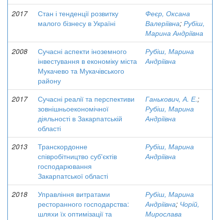
2017
Стан і тенденції розвитку
Феєр, Оксана
малого бізнесу в Україні
Валеріївна
;
Рубіш,
Марина Андріївна
2008
Сучасні аспекти іноземного
Рубіш, Марина
інвестування в економіку міста
Андріївна
Мукачево та Мукачівського
району
2017
Сучасні реалії та перспективи
Ганькович, А. Е.
;
зовнішньоекономічної
Рубіш, Марина
діяльності в Закарпатській
Андріївна
області
2013
Транскордонне
Рубіш, Марина
співробітництво суб'єктів
Андріївна
господарювання
Закарпатської області
2018
Управління витратами
Рубіш, Марина
ресторанного господарства:
Андріївна
;
Чорій,
шляхи їх оптимізації та
Мирослава