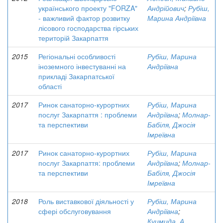
українського проекту "FORZA"
Андрійович
;
Рубіш,
- важливий фактор розвитку
Марина Андріївна
лісового господарства гірських
територій Закарпаття
2015
Регіональні особливості
Рубіш, Марина
іноземного інвестуванні на
Андріївна
прикладі Закарпатської
області
2017
Ринок санаторно-курортних
Рубіш, Марина
послуг Закарпаття : проблеми
Андріївна
;
Молнар-
та перспективи
Бабіля, Джосія
Імреївна
2017
Ринок санаторно-курортних
Рубіш, Марина
послуг Закарпаття: проблеми
Андріївна
;
Молнар-
та перспективи
Бабіля, Джосія
Імреївна
2018
Роль виставкової діяльності у
Рубіш, Марина
сфері обслуговування
Андріївна
;
Куцмида, А.