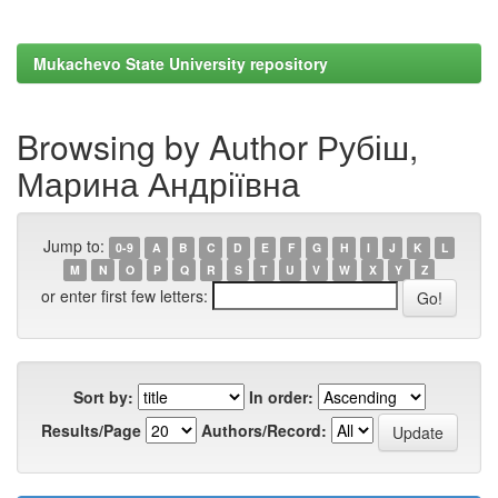
Mukachevo State University repository
Browsing by Author Рубіш,
Марина Андріївна
Jump to:
0-9
A
B
C
D
E
F
G
H
I
J
K
L
M
N
O
P
Q
R
S
T
U
V
W
X
Y
Z
or enter first few letters:
Sort by:
In order:
Results/Page
Authors/Record: