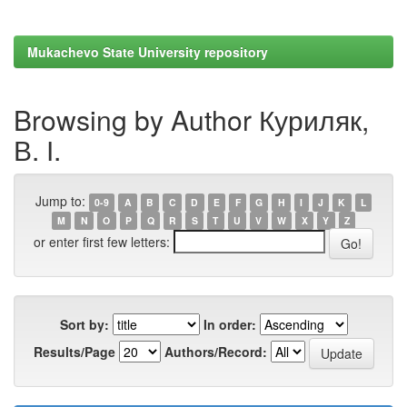
Mukachevo State University repository
Browsing by Author Куриляк,
В. І.
Jump to:
0-9
A
B
C
D
E
F
G
H
I
J
K
L
M
N
O
P
Q
R
S
T
U
V
W
X
Y
Z
or enter first few letters:
Sort by:
In order:
Results/Page
Authors/Record: