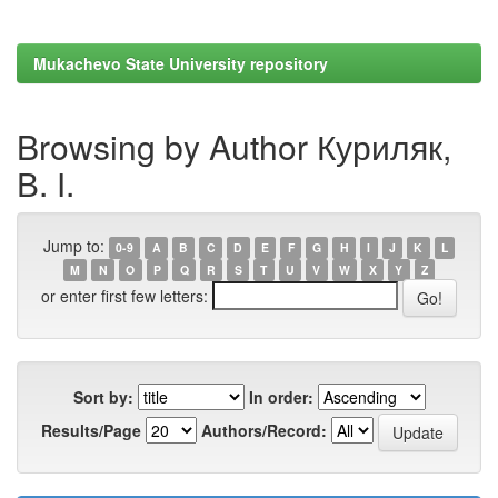
Mukachevo State University repository
Browsing by Author Куриляк,
В. І.
Jump to:
0-9
A
B
C
D
E
F
G
H
I
J
K
L
M
N
O
P
Q
R
S
T
U
V
W
X
Y
Z
or enter first few letters:
Sort by:
In order:
Results/Page
Authors/Record: