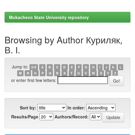
Mukachevo State University repository
Browsing by Author Куриляк,
В. І.
Jump to:
0-9
A
B
C
D
E
F
G
H
I
J
K
L
M
N
O
P
Q
R
S
T
U
V
W
X
Y
Z
or enter first few letters:
Sort by:
In order:
Results/Page
Authors/Record: