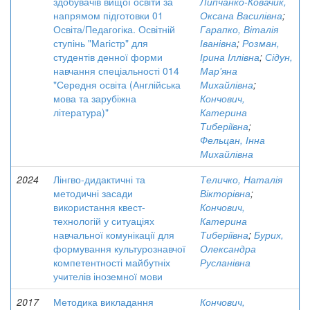
здобувачів вищої освіти за
Липчанко-Ковачик,
напрямом підготовки 01
Оксана Василівна
;
Освіта/Педагогіка. Освітній
Гарапко, Віталія
ступінь "Магістр" для
Іванівна
;
Розман,
студентів денної форми
Ірина Іллівна
;
Сідун,
навчання спеціальності 014
Мар'яна
"Середня освіта (Англійська
Михайлівна
;
мова та зарубіжна
Кончович,
література)"
Катерина
Тиберіївна
;
Фельцан, Інна
Михайлівна
2024
Лінгво-дидактичні та
Теличко, Наталія
методичні засади
Вікторівна
;
використання квест-
Кончович,
технологій у ситуаціях
Катерина
навчальної комунікації для
Тиберіївна
;
Бурих,
формування культурознавчої
Олександра
компетентності майбутніх
Русланівна
учителів іноземної мови
2017
Методика викладання
Кончович,