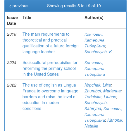
< previous
Showing results 5 to 19 of 19
Issue
Title
Author(s)
Date
2018
The main requrements to
Кончович,
theoretical and practical
Катерина
qualification of a future foreign
Тиберіївна
;
language teacher
Konchovych, K
2024
Sociocultural prerequisites for
Кончович,
reforming the primary school
Катерина
in the United States
Тиберіївна
2022
The use of english as Lingua
Kopchak, Liliia
;
Franca to overcome language
Zhumbei, Marianna
;
barriers and raise the level of
Terletska, Liubov
;
education in modern
Konchovych,
conditions
Kateryna
;
Кончович,
Катерина
Тиберіївна
;
Kanonik,
Nataliia