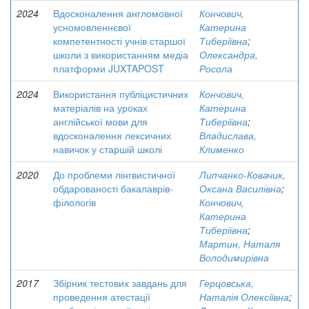
2024
Вдосконалення англомовної
Кончович,
усномовленнєвої
Катерина
компетентності учнів старшої
Тиберіївна
;
школи з використанням медіа
Олександра,
платформи JUXTAPOST
Росола
2024
Використання публіцистичних
Кончович,
матеріалів на уроках
Катерина
англійської мови для
Тиберіївна
;
вдосконалення лексичних
Владислава,
навичок у старшій школі
Клименко
2020
До проблеми лінгвистичної
Липчанко-Ковачик,
обдарованості бакалаврів-
Оксана Василівна
;
філологів
Кончович,
Катерина
Тиберіївна
;
Мартин, Наталя
Володимирівна
2017
Збірник тестових завдань для
Герцовська,
проведення атестації
Наталія Олексіївна
;