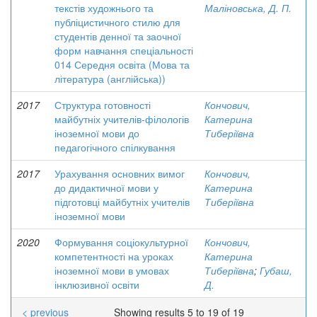
текстів художнього та
Маліновська, Д. П.
публіцистичного стилю для
студентів денної та заочної
форм навчання спеціальності
014 Середня освіта (Мова та
література (англійська))
2017
Структура готовності
Кончович,
майбутніх учителів-філологів
Катерина
іноземної мови до
Тиберіївна
педагогічного спілкування
2017
Урахування основних вимог
Кончович,
до дидактичної мови у
Катерина
підготовці майбутніх учителів
Тиберіївна
іноземної мови
2020
Формування соціокультурної
Кончович,
компетентності на уроках
Катерина
іноземної мови в умовах
Тиберіївна
;
Губаш,
інклюзивної освіти
Д.
< previous
Showing results 5 to 19 of 19