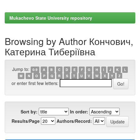
Mukachevo State University repository
Browsing by Author Кончович,
Катерина Тиберіївна
Jump to:
0-9
A
B
C
D
E
F
G
H
I
J
K
L
M
N
O
P
Q
R
S
T
U
V
W
X
Y
Z
or enter first few letters:
Sort by:
In order:
Results/Page
Authors/Record: