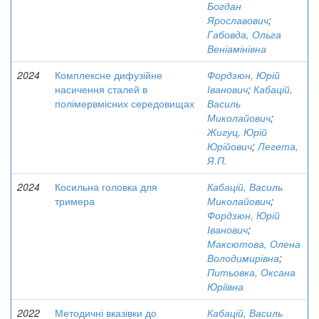
Богдан
Ярославович
;
Габовда, Ольга
Веніамінівна
2024
Комплексне дифузійне
Фордзюн, Юрій
насичення сталей в
Іванович
;
Кабацій,
полімервмісних середовищах
Василь
Миколайович
;
Жигуц, Юрій
Юрійович
;
Легета,
Я.П.
2024
Косильна головка для
Кабацій, Василь
тримера
Миколайович
;
Фордзюн, Юрій
Іванович
;
Максютова, Олена
Володимирівна
;
Питьовка, Оксана
Юріївна
2022
Методичні вказівки до
Кабацій, Василь