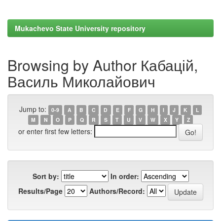
Mukachevo State University repository
Browsing by Author Кабацій,
Василь Миколайович
Jump to:
0-9
A
B
C
D
E
F
G
H
I
J
K
L
M
N
O
P
Q
R
S
T
U
V
W
X
Y
Z
or enter first few letters:
Sort by:
In order:
Results/Page
Authors/Record: