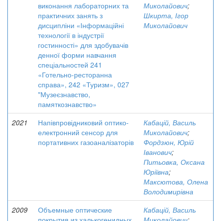
виконання лабораторних та
Миколайович
;
практичних занять з
Шкирта, Ігор
дисципліни «Інформаційні
Миколайович
технології в індустрії
гостинності» для здобувачів
денної форми навчання
спеціальностей 241
«Готельно-ресторанна
справа», 242 «Туризм», 027
"Музеєзнавство,
памяткознавство»
2021
Напівпровідниковий оптико-
Кабацій, Василь
електронний сенсор для
Миколайович
;
портативних газоаналізаторів
Фордзюн, Юрій
Іванович
;
Питьовка, Оксана
Юріївна
;
Максютова, Олена
Володимирівна
2009
Объемные оптические
Кабацій, Василь
покрытия из халькогенидных
Миколайович
;