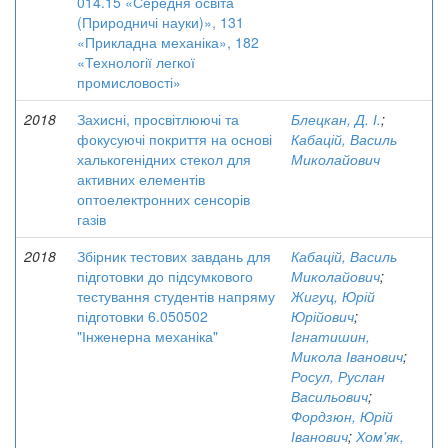
014.15 «Середня освіта
(Природничі науки)», 131
«Прикладна механіка», 182
«Технології легкої
промисловості»
2018
Захисні, просвітлюючі та
Блецкан, Д. І.
;
фокусуючі покриття на основі
Кабацій, Василь
халькогенідних стекол для
Миколайович
активних елементів
оптоелектронних сенсорів
газів
2018
Збірник тестових завдань для
Кабацій, Василь
підготовки до підсумкового
Миколайович
;
тестування студентів напряму
Жигуц, Юрій
підготовки 6.050502
Юрійович
;
"Інженерна механіка"
Ігнатишин,
Микола Іванович
;
Росул, Руслан
Васильович
;
Фордзюн, Юрій
Іванович
;
Хом'як,