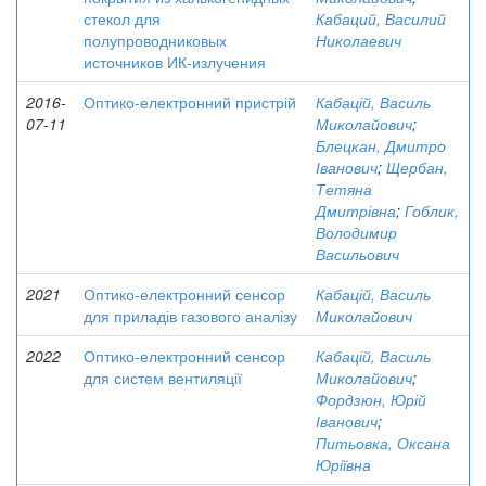
стекол для
Кабаций, Василий
полупроводниковых
Николаевич
источников ИК-излучения
2016-
Оптико-електронний пристрій
Кабацій, Василь
07-11
Миколайович
;
Блецкан, Дмитро
Іванович
;
Щербан,
Тетяна
Дмитрівна
;
Гоблик,
Володимир
Васильович
2021
Оптико-електронний сенсор
Кабацій, Василь
для приладів газового аналізу
Миколайович
2022
Оптико-електронний сенсор
Кабацій, Василь
для систем вентиляції
Миколайович
;
Фордзюн, Юрій
Іванович
;
Питьовка, Оксана
Юріївна