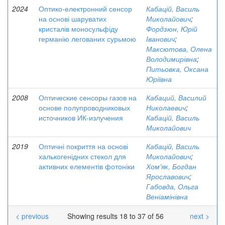
2024
Оптико-електронний сенсор
Кабацій, Василь
на основі шаруватих
Миколайович
;
кристалів моносульфіду
Фордзюн, Юрій
германію легованих сурьмою
Іванович
;
Максютова, Олена
Володимирівна
;
Питьовка, Оксана
Юріївна
2008
Оптические сенсоры газов на
Кабаций, Василий
основе полупроводниковых
Николаевич
;
источников ИК-излучения
Кабацій, Василь
Миколайович
2019
Оптичні покриття на основі
Кабацій, Василь
халькогенідних стекол для
Миколайович
;
активних елементів фотоніки
Хом'як, Богдан
Ярославович
;
Габовда, Ольга
Веніамінівна
< previous
Showing results 18 to 37 of 56
next >