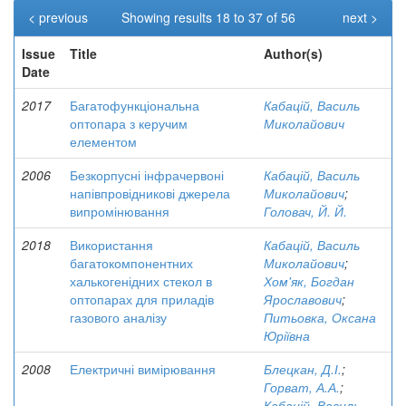
< previous
Showing results 18 to 37 of 56
next >
Issue
Title
Author(s)
Date
2017
Багатофункціональна
Кабацій, Василь
оптопара з керучим
Миколайович
елементом
2006
Безкорпусні інфрачервоні
Кабацій, Василь
напівпровідникові джерела
Миколайович
;
випромінювання
Головач, Й. Й.
2018
Використання
Кабацій, Василь
багатокомпонентних
Миколайович
;
халькогенідних стекол в
Хом'як, Богдан
оптопарах для приладів
Ярославович
;
газового аналізу
Питьовка, Оксана
Юріївна
2008
Електричні вимірювання
Блецкан, Д.І.
;
Горват, А.А.
;
Кабацій, Василь