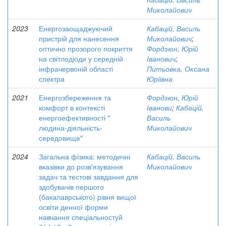
Миколайович
2023
Енергозаощаджуючий
Кабацій, Василь
пристрій для нанесення
Миколайович
;
оптично прозорого покриття
Фордзюн, Юрій
на світлодіоди у середній
Іванович
;
інфрачервоній області
Питьовка, Оксана
спектра
Юріївна
2021
Енергозбереження та
Фордзюн, Юрій
комфорт в контексті
Іванови
;
Кабацій,
енергоефективності "
Василь
людина-діяльність-
Миколайович
середовище"
2024
Загальна фізика: методичні
Кабацій, Василь
вказівки до розв'язування
Миколайович
задач та тестові завдання для
здобувачів першого
(бакалаврського) рівня вищої
освіти денної форми
навчання спеціальностуй