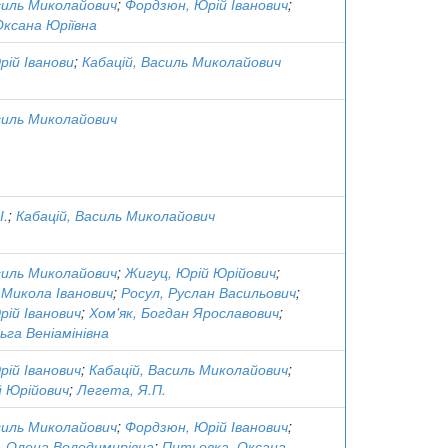
силь Миколайович
;
Фордзюн, Юрій Іванович
;
Оксана Юріївна
ій Іванови
;
Кабацій, Василь Миколайович
силь Миколайович
І.
;
Кабацій, Василь Миколайович
силь Миколайович
;
Жигуц, Юрій Юрійович
;
 Микола Іванович
;
Росул, Руслан Васильович
;
ій Іванович
;
Хом'як, Богдан Ярославович
;
ьга Веніамінівна
ій Іванович
;
Кабацій, Василь Миколайович
;
й Юрійович
;
Легета, Я.П.
силь Миколайович
;
Фордзюн, Юрій Іванович
;
 Олена Володимирівна
;
Питьовка, Оксана