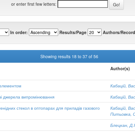
or enter first few letters:
In order:
Results/Page
Authors/Record
Showing results 18 to 37 of 56
Author(s)
 елементом
Кабацій, Ва
ові джерела випромінювання
Кабацій, Ва
нідних стекол в оптопарах для приладів газового
Кабацій, Ва
Питьовка, 
Блецкан, Д.І