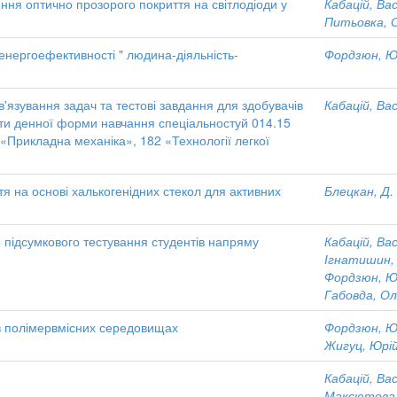
ня оптично прозорого покриття на світлодіоди у
Кабацій, Ва
Питьовка, 
енергоефективності " людина-діяльність-
Фордзюн, Юр
в'язування задач та тестові завдання для здобувачів
Кабацій, Ва
іти денної форми навчання спеціальностуй 014.15
«Прикладна механіка», 182 «Технології легкої
тя на основі халькогенідних стекол для активних
Блецкан, Д. 
о підсумкового тестування студентів напряму
Кабацій, Ва
Ігнатишин,
Фордзюн, Юр
Габовда, Ол
в полімервмісних середовищах
Фордзюн, Юр
Жигуц, Юрі
Кабацій, Ва
Максютова,