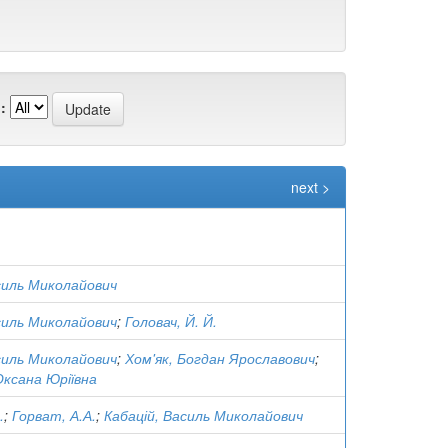
:
next >
силь Миколайович
силь Миколайович
;
Головач, Й. Й.
силь Миколайович
;
Хом'як, Богдан Ярославович
;
Оксана Юріївна
.
;
Горват, А.А.
;
Кабацій, Василь Миколайович