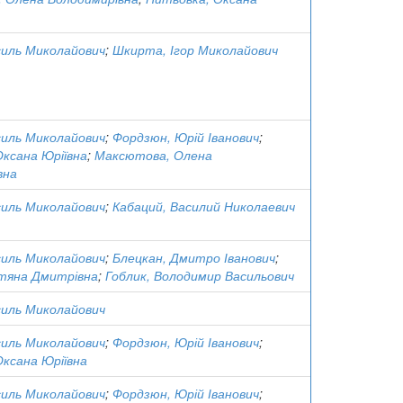
силь Миколайович
;
Шкирта, Ігор Миколайович
силь Миколайович
;
Фордзюн, Юрій Іванович
;
Оксана Юріївна
;
Максютова, Олена
вна
силь Миколайович
;
Кабаций, Василий Николаевич
силь Миколайович
;
Блецкан, Дмитро Іванович
;
тяна Дмитрівна
;
Гоблик, Володимир Васильович
силь Миколайович
силь Миколайович
;
Фордзюн, Юрій Іванович
;
Оксана Юріївна
силь Миколайович
;
Фордзюн, Юрій Іванович
;