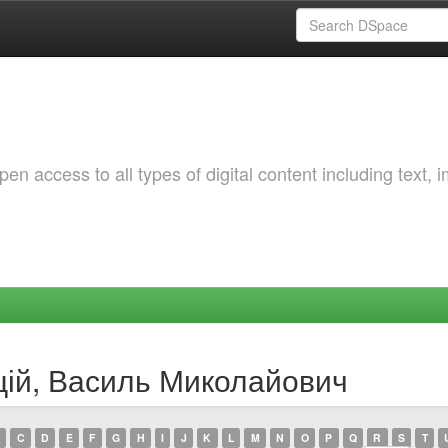
 access to all types of digital content including text, 
ацій, Василь Миколайович
C
D
E
F
G
H
I
J
K
L
M
N
O
P
Q
R
S
T