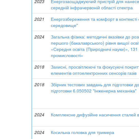
2023
Енергозаощаджуючий пристрій для нанесен
середній інфрачервоній області спектра
2021
Енергозбереження та комфорт в контексті 
середовище"
2024
Загальна фізика: методичні вказівки до роз
першого (бакалаврського) рівня вищої осв
«Середня освіта (Природничі науки)», 131 
промисловості»
2018
Захисні, просвітлюючі та фокусуючі покрит
елементів оптоелектронних сенсорів газів
2018
Збірник тестових завдань для підготовки д
підготовки 6.050502 "Інженерна механіка"
2024
Комплексне дифузійне насичення сталей 
2024
Косильна головка для тримера