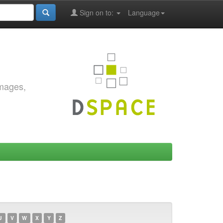
Sign on to:
Language
images,
U
V
W
X
Y
Z