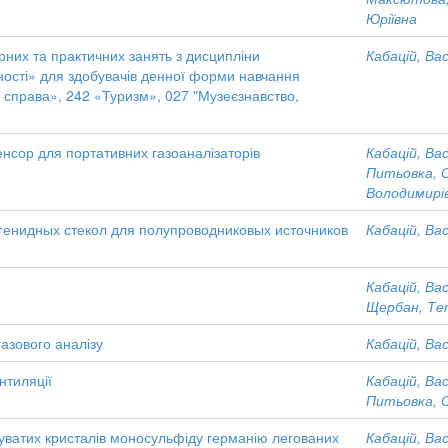
Юріївна
рних та практичних занять з дисципліни
Кабацій, Ва
инності» для здобувачів денної форми навчання
 справа», 242 «Туризм», 027 "Музеєзнавство,
нсор для портативних газоаналізаторів
Кабацій, Ва
Питьовка, 
Володимирі
генидных стекол для полупроводниковых источников
Кабацій, Ва
Кабацій, Ва
Щербан, Те
азового аналізу
Кабацій, Ва
нтиляції
Кабацій, Ва
Питьовка, 
уватих кристалів моносульфіду германію легованих
Кабацій, Ва