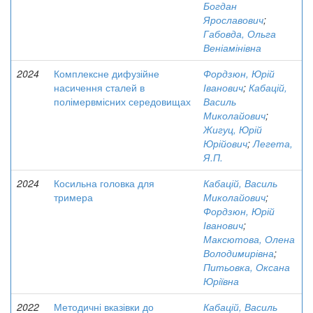
Богдан
Ярославович
;
Габовда, Ольга
Веніамінівна
2024
Комплексне дифузійне
Фордзюн, Юрій
насичення сталей в
Іванович
;
Кабацій,
полімервмісних середовищах
Василь
Миколайович
;
Жигуц, Юрій
Юрійович
;
Легета,
Я.П.
2024
Косильна головка для
Кабацій, Василь
тримера
Миколайович
;
Фордзюн, Юрій
Іванович
;
Максютова, Олена
Володимирівна
;
Питьовка, Оксана
Юріївна
2022
Методичні вказівки до
Кабацій, Василь