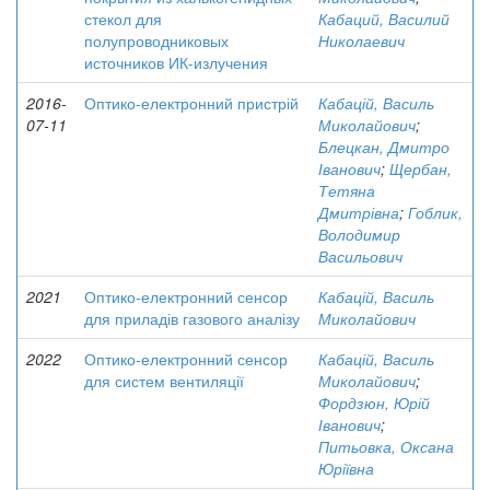
стекол для
Кабаций, Василий
полупроводниковых
Николаевич
источников ИК-излучения
2016-
Оптико-електронний пристрій
Кабацій, Василь
07-11
Миколайович
;
Блецкан, Дмитро
Іванович
;
Щербан,
Тетяна
Дмитрівна
;
Гоблик,
Володимир
Васильович
2021
Оптико-електронний сенсор
Кабацій, Василь
для приладів газового аналізу
Миколайович
2022
Оптико-електронний сенсор
Кабацій, Василь
для систем вентиляції
Миколайович
;
Фордзюн, Юрій
Іванович
;
Питьовка, Оксана
Юріївна