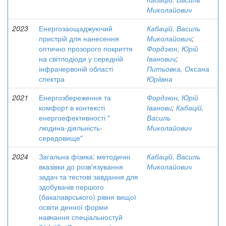
Миколайович
2023
Енергозаощаджуючий
Кабацій, Василь
пристрій для нанесення
Миколайович
;
оптично прозорого покриття
Фордзюн, Юрій
на світлодіоди у середній
Іванович
;
інфрачервоній області
Питьовка, Оксана
спектра
Юріївна
2021
Енергозбереження та
Фордзюн, Юрій
комфорт в контексті
Іванови
;
Кабацій,
енергоефективності "
Василь
людина-діяльність-
Миколайович
середовище"
2024
Загальна фізика: методичні
Кабацій, Василь
вказівки до розв'язування
Миколайович
задач та тестові завдання для
здобувачів першого
(бакалаврського) рівня вищої
освіти денної форми
навчання спеціальностуй