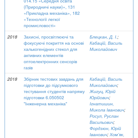
014.15 «Середня освіта
(Природничі науки)», 131
«Прикладна механіка», 182
«Технології легкої
промисловості»
2018
Захисні, просвітлюючі та
Блецкан, Д. І.
;
фокусуючі покриття на основі
Кабацій, Василь
халькогенідних стекол для
Миколайович
активних елементів
оптоелектронних сенсорів
газів
2018
Збірник тестових завдань для
Кабацій, Василь
підготовки до підсумкового
Миколайович
;
тестування студентів напряму
Жигуц, Юрій
підготовки 6.050502
Юрійович
;
"Інженерна механіка"
Ігнатишин,
Микола Іванович
;
Росул, Руслан
Васильович
;
Фордзюн, Юрій
Іванович
;
Хом'як,