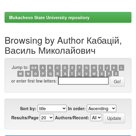
Mukachevo State University repository
Browsing by Author Кабацій,
Василь Миколайович
Jump to:
0-9
A
B
C
D
E
F
G
H
I
J
K
L
M
N
O
P
Q
R
S
T
U
V
W
X
Y
Z
or enter first few letters:
Sort by:
In order:
Results/Page
Authors/Record: