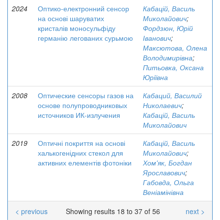
2024
Оптико-електронний сенсор
Кабацій, Василь
на основі шаруватих
Миколайович
;
кристалів моносульфіду
Фордзюн, Юрій
германію легованих сурьмою
Іванович
;
Максютова, Олена
Володимирівна
;
Питьовка, Оксана
Юріївна
2008
Оптические сенсоры газов на
Кабаций, Василий
основе полупроводниковых
Николаевич
;
источников ИК-излучения
Кабацій, Василь
Миколайович
2019
Оптичні покриття на основі
Кабацій, Василь
халькогенідних стекол для
Миколайович
;
активних елементів фотоніки
Хом'як, Богдан
Ярославович
;
Габовда, Ольга
Веніамінівна
< previous
Showing results 18 to 37 of 56
next >