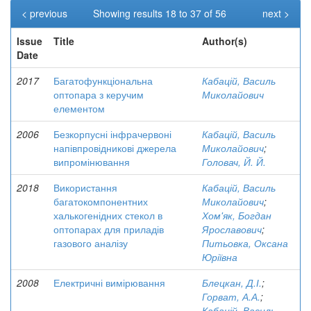
< previous
Showing results 18 to 37 of 56
next >
Issue
Title
Author(s)
Date
2017
Багатофункціональна
Кабацій, Василь
оптопара з керучим
Миколайович
елементом
2006
Безкорпусні інфрачервоні
Кабацій, Василь
напівпровідникові джерела
Миколайович
;
випромінювання
Головач, Й. Й.
2018
Використання
Кабацій, Василь
багатокомпонентних
Миколайович
;
халькогенідних стекол в
Хом'як, Богдан
оптопарах для приладів
Ярославович
;
газового аналізу
Питьовка, Оксана
Юріївна
2008
Електричні вимірювання
Блецкан, Д.І.
;
Горват, А.А.
;
Кабацій, Василь