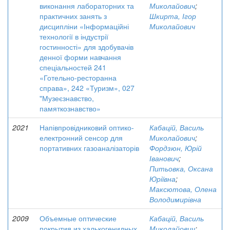
виконання лабораторних та
Миколайович
;
практичних занять з
Шкирта, Ігор
дисципліни «Інформаційні
Миколайович
технології в індустрії
гостинності» для здобувачів
денної форми навчання
спеціальностей 241
«Готельно-ресторанна
справа», 242 «Туризм», 027
"Музеєзнавство,
памяткознавство»
2021
Напівпровідниковий оптико-
Кабацій, Василь
електронний сенсор для
Миколайович
;
портативних газоаналізаторів
Фордзюн, Юрій
Іванович
;
Питьовка, Оксана
Юріївна
;
Максютова, Олена
Володимирівна
2009
Объемные оптические
Кабацій, Василь
покрытия из халькогенидных
Миколайович
;