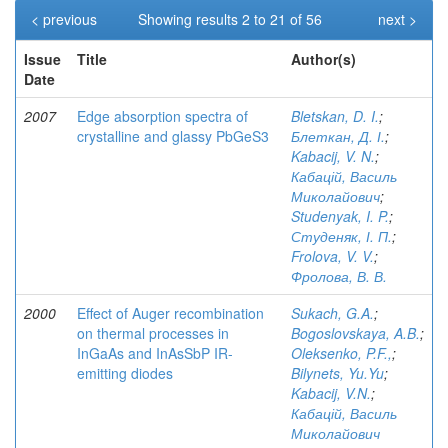
< previous
Showing results 2 to 21 of 56
next >
Issue
Title
Author(s)
Date
2007
Edge absorption spectra of
Bletskan, D. I.
;
crystalline and glassy PbGeS3
Блеткан, Д. І.
;
Kabacij, V. N.
;
Кабацій, Василь
Миколайович
;
Studenyak, I. P.
;
Студеняк, І. П.
;
Frolova, V. V.
;
Фролова, В. В.
2000
Effect of Auger recombination
Sukach, G.A.
;
on thermal processes in
Bogoslovskaya, A.B.
;
InGaAs and InAsSbP IR-
Oleksenko, P.F.,
;
emitting diodes
Bilynets, Yu.Yu
;
Kabacij, V.N.
;
Кабацій, Василь
Миколайович