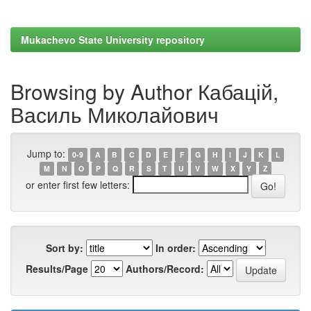
Mukachevo State University repository
Browsing by Author Кабацій,
Василь Миколайович
Jump to:
0-9
A
B
C
D
E
F
G
H
I
J
K
L
M
N
O
P
Q
R
S
T
U
V
W
X
Y
Z
or enter first few letters:
Sort by:
In order:
Results/Page
Authors/Record: