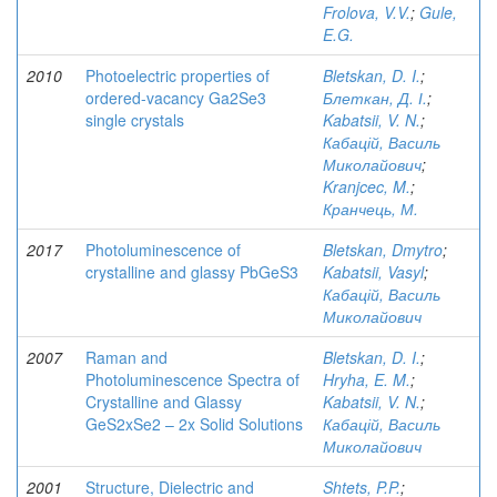
Frolova, V.V.
;
Gule,
E.G.
2010
Photoelectric properties of
Bletskan, D. I.
;
ordered-vacancy Ga2Se3
Блеткан, Д. І.
;
single crystals
Kabatsii, V. N.
;
Кабацій, Василь
Миколайович
;
Kranjcec, M.
;
Кранчець, М.
2017
Photoluminescence of
Bletskan, Dmytro
;
crystalline and glassy PbGeS3
Kabatsii, Vasyl
;
Кабацій, Василь
Миколайович
2007
Raman and
Bletskan, D. I.
;
Photoluminescence Spectra of
Hryha, E. M.
;
Crystalline and Glassy
Kabatsii, V. N.
;
GeS2xSe2 – 2x Solid Solutions
Кабацій, Василь
Миколайович
2001
Structure, Dielectric and
Shtets, P.P.
;