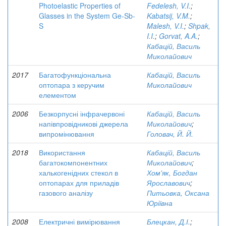
Photoelastic Properties of
Fedelesh, V.I.
;
Glasses in the System Ge-Sb-
Kabatsij, V.M.
;
S
Malesh, V.I.
;
Shpak,
I.I.
;
Gorvat, A.A.
;
Кабацій, Василь
Миколайович
2017
Багатофункціональна
Кабацій, Василь
оптопара з керучим
Миколайович
елементом
2006
Безкорпусні інфрачервоні
Кабацій, Василь
напівпровідникові джерела
Миколайович
;
випромінювання
Головач, Й. Й.
2018
Використання
Кабацій, Василь
багатокомпонентних
Миколайович
;
халькогенідних стекол в
Хом'як, Богдан
оптопарах для приладів
Ярославович
;
газового аналізу
Питьовка, Оксана
Юріївна
2008
Електричні вимірювання
Блецкан, Д.І.
;