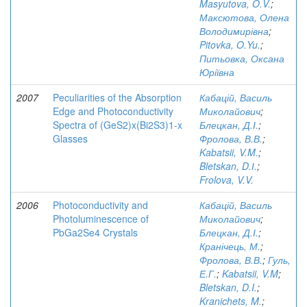
Masyutova, O.V.
;
Максютова, Олена
Володимирівна
;
Pitovka, O.Yu.
;
Питьовка, Оксана
Юріївна
2007
Peculiarities of the Absorption
Кабацій, Василь
Edge and Photoconductivity
Миколайович
;
Spectra of (GeS2)x(Bi2S3)1-x
Блецкан, Д.І.
;
Glasses
Фролова, В.В.
;
Kabatsii, V.M.
;
Bletskan, D.І.
;
Frolova, V.V.
2006
Photoconductivity and
Кабацій, Василь
Photoluminescence of
Миколайович
;
PbGa2Se4 Crystals
Блецкан, Д.І.
;
Кранічець, М.
;
Фролова, В.В.
;
Гуль,
Е.Г.
;
Kabatsii, V.M
;
Bletskan, D.I.
;
Kranichets, M.
;