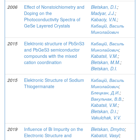
2006
Effect of Nonstoichiometry and
Bletskan, D.I.
;
Doping on the
Madyar, J.J.
;
Photoconductivity Spectra of
Kabaciy, V.N.
;
GeSe Layered Crystals
Кабацій, Василь
Миколайович
2015
Elektronic structure of PbSnS3
Кабацій, Василь
and PbGeS3 semiconductor
Миколайович
;
compounds with the mixed
Kabatsii, V.M.
;
cation coordination
Bletskan, M.M.
;
Bletskan, D.I.
2015
Elektronic Structure of Sodium
Кабацій, Василь
Thiogermanate
Миколайович
;
Блецкан, Д.И.
;
Вакульчак, В.В.
;
Kabatsii, V.M.
;
Bletskan, D.І.
;
Vakulchak, V.V.
2019
Influence of Bi Impurity on the
Bletskan, Dmytro
;
Electronic Structure and
Kabatcii, Vasyl
;