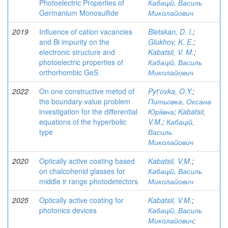
Photoelectric Properties of
Кабацій, Василь
Germanium Monosulfide
Миколайович
2019
Influence of cation vacancies
Bletskan, D. I.
;
and Bi impurity on the
Glukhov, K. E.
;
electronic structure and
Kabatsii, V. M.
;
photoelectric properties of
Кабацій, Василь
orthorhombic GeS
Миколайович
2022
On one constructive metod of
Pyt'ovka, O.Y.
;
the boundary-value problem
Питьовка, Оксана
investigation for the differential
Юріївна
;
Kabatsii,
equations of the hyperbolic
V.M.
;
Кабацій,
type
Василь
Миколайович
2020
Optically active coating based
Kabatsii, V.M.
;
on chalcohenid glasses for
Кабацій, Василь
middle ir range photodetectors
Миколайович
2025
Optically active coating for
Kabatsii, V.M.
;
photonics devices
Кабацій, Василь
Миколайович
;