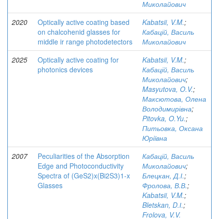
Миколайович
2020
Optically active coating based
Kabatsii, V.M.
;
on chalcohenid glasses for
Кабацій, Василь
middle ir range photodetectors
Миколайович
2025
Optically active coating for
Kabatsii, V.M.
;
photonics devices
Кабацій, Василь
Миколайович
;
Masyutova, O.V.
;
Максютова, Олена
Володимирівна
;
Pitovka, O.Yu.
;
Питьовка, Оксана
Юріївна
2007
Peculiarities of the Absorption
Кабацій, Василь
Edge and Photoconductivity
Миколайович
;
Spectra of (GeS2)x(Bi2S3)1-x
Блецкан, Д.І.
;
Glasses
Фролова, В.В.
;
Kabatsii, V.M.
;
Bletskan, D.І.
;
Frolova, V.V.