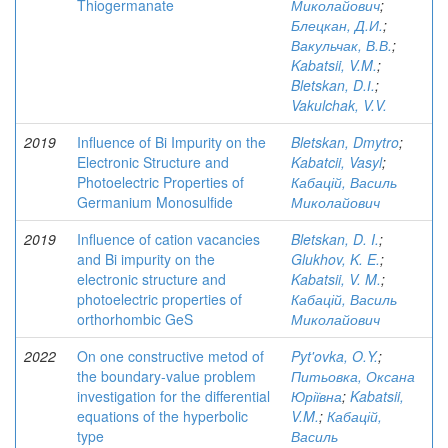
Thiogermanate
Миколайович
;
Блецкан, Д.И.
;
Вакульчак, В.В.
;
Kabatsii, V.M.
;
Bletskan, D.І.
;
Vakulchak, V.V.
2019
Influence of Bi Impurity on the
Bletskan, Dmytro
;
Electronic Structure and
Kabatcii, Vasyl
;
Photoelectric Properties of
Кабацій, Василь
Germanium Monosulfide
Миколайович
2019
Influence of cation vacancies
Bletskan, D. I.
;
and Bi impurity on the
Glukhov, K. E.
;
electronic structure and
Kabatsii, V. M.
;
photoelectric properties of
Кабацій, Василь
orthorhombic GeS
Миколайович
2022
On one constructive metod of
Pyt'ovka, O.Y.
;
the boundary-value problem
Питьовка, Оксана
investigation for the differential
Юріївна
;
Kabatsii,
equations of the hyperbolic
V.M.
;
Кабацій,
type
Василь