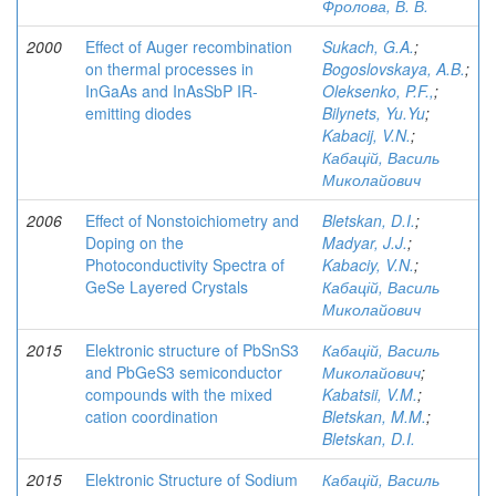
Фролова, В. В.
2000
Effect of Auger recombination
Sukach, G.A.
;
on thermal processes in
Bogoslovskaya, A.B.
;
InGaAs and InAsSbP IR-
Oleksenko, P.F.,
;
emitting diodes
Bilynets, Yu.Yu
;
Kabacij, V.N.
;
Кабацій, Василь
Миколайович
2006
Effect of Nonstoichiometry and
Bletskan, D.I.
;
Doping on the
Madyar, J.J.
;
Photoconductivity Spectra of
Kabaciy, V.N.
;
GeSe Layered Crystals
Кабацій, Василь
Миколайович
2015
Elektronic structure of PbSnS3
Кабацій, Василь
and PbGeS3 semiconductor
Миколайович
;
compounds with the mixed
Kabatsii, V.M.
;
cation coordination
Bletskan, M.M.
;
Bletskan, D.I.
2015
Elektronic Structure of Sodium
Кабацій, Василь