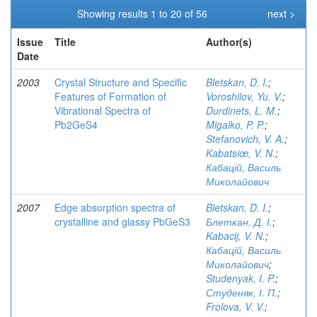
Showing results 1 to 20 of 56
next >
Issue
Title
Author(s)
Date
2003
Crystal Structure and Specific
Bletskan, D. I.
;
Features of Formation of
Voroshilov, Yu. V.
;
Vibrational Spectra of
Durdinets, L. M.
;
Pb2GeS4
Migalko, P. P.
;
Stefanovich, V. A.
;
Kabatsiœ, V. N.
;
Кабацій, Василь
Миколайович
2007
Edge absorption spectra of
Bletskan, D. I.
;
crystalline and glassy PbGeS3
Блеткан, Д. І.
;
Kabacij, V. N.
;
Кабацій, Василь
Миколайович
;
Studenyak, I. P.
;
Студеняк, І. П.
;
Frolova, V. V.
;