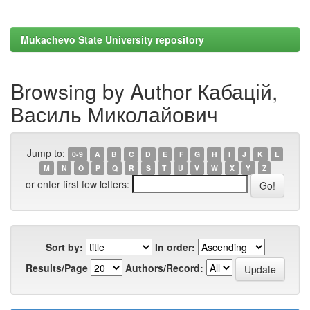
Mukachevo State University repository
Browsing by Author Кабацій,
Василь Миколайович
Jump to:
0-9
A
B
C
D
E
F
G
H
I
J
K
L
M
N
O
P
Q
R
S
T
U
V
W
X
Y
Z
or enter first few letters:
Sort by:
In order:
Results/Page
Authors/Record: