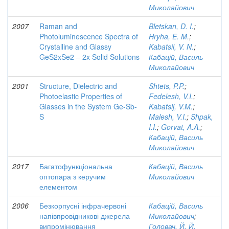
Миколайович
2007
Raman and
Bletskan, D. I.
;
Photoluminescence Spectra of
Hryha, E. M.
;
Crystalline and Glassy
Kabatsii, V. N.
;
GeS2xSe2 – 2x Solid Solutions
Кабацій, Василь
Миколайович
2001
Structure, Dielectric and
Shtets, P.P.
;
Photoelastic Properties of
Fedelesh, V.I.
;
Glasses in the System Ge-Sb-
Kabatsij, V.M.
;
S
Malesh, V.I.
;
Shpak,
I.I.
;
Gorvat, A.A.
;
Кабацій, Василь
Миколайович
2017
Багатофункціональна
Кабацій, Василь
оптопара з керучим
Миколайович
елементом
2006
Безкорпусні інфрачервоні
Кабацій, Василь
напівпровідникові джерела
Миколайович
;
випромінювання
Головач, Й. Й.