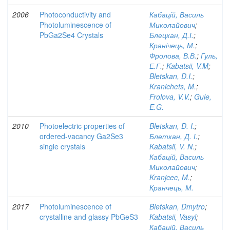
2006
Photoconductivity and
Кабацій, Василь
Photoluminescence of
Миколайович
;
PbGa2Se4 Crystals
Блецкан, Д.І.
;
Кранічець, М.
;
Фролова, В.В.
;
Гуль,
Е.Г.
;
Kabatsii, V.M
;
Bletskan, D.I.
;
Kranichets, M.
;
Frolova, V.V.
;
Gule,
E.G.
2010
Photoelectric properties of
Bletskan, D. I.
;
ordered-vacancy Ga2Se3
Блеткан, Д. І.
;
single crystals
Kabatsii, V. N.
;
Кабацій, Василь
Миколайович
;
Kranjcec, M.
;
Кранчець, М.
2017
Photoluminescence of
Bletskan, Dmytro
;
crystalline and glassy PbGeS3
Kabatsii, Vasyl
;
Кабацій, Василь