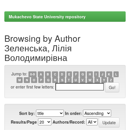
Mukachevo State University repository
Browsing by Author
Зеленська, Лілія
Володимирівна
Jump to:
0-9
A
B
C
D
E
F
G
H
I
J
K
L
M
N
O
P
Q
R
S
T
U
V
W
X
Y
Z
or enter first few letters:
Sort by:
In order:
Results/Page
Authors/Record: