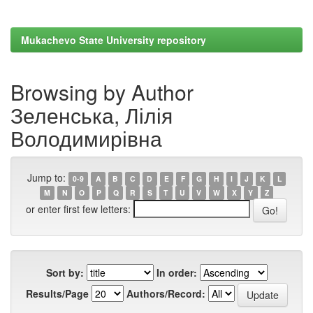
Mukachevo State University repository
Browsing by Author
Зеленська, Лілія
Володимирівна
Jump to:
0-9
A
B
C
D
E
F
G
H
I
J
K
L
M
N
O
P
Q
R
S
T
U
V
W
X
Y
Z
or enter first few letters:
Sort by:
In order:
Results/Page
Authors/Record: