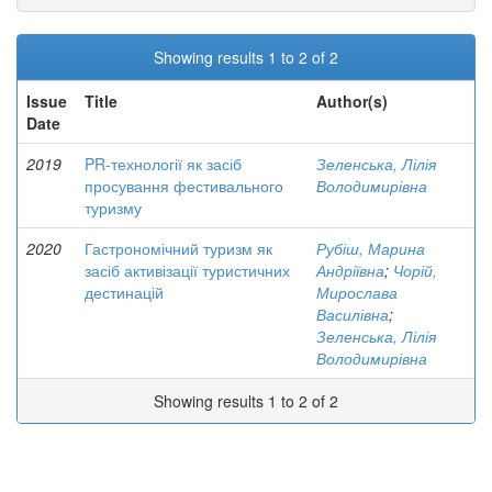
Showing results 1 to 2 of 2
Issue
Title
Author(s)
Date
2019
PR-технології як засіб
Зеленська, Лілія
просування фестивального
Володимирівна
туризму
2020
Гастрономічний туризм як
Рубіш, Марина
засіб активізації туристичних
Андріївна
;
Чорій,
дестинацій
Мирослава
Василівна
;
Зеленська, Лілія
Володимирівна
Showing results 1 to 2 of 2