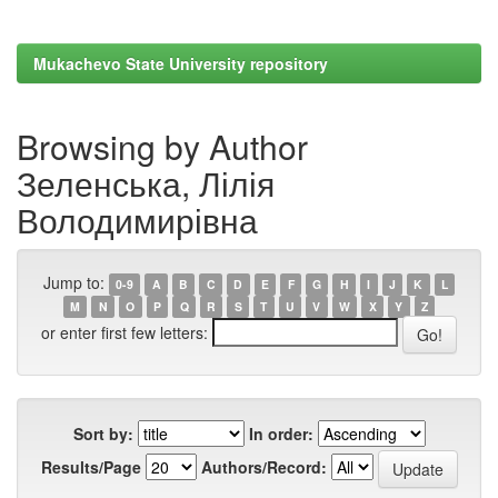
Mukachevo State University repository
Browsing by Author
Зеленська, Лілія
Володимирівна
Jump to:
0-9
A
B
C
D
E
F
G
H
I
J
K
L
M
N
O
P
Q
R
S
T
U
V
W
X
Y
Z
or enter first few letters:
Sort by:
In order:
Results/Page
Authors/Record: