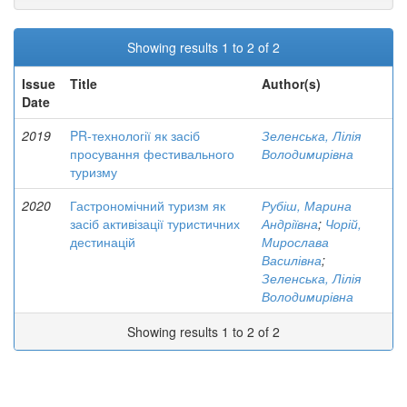
Showing results 1 to 2 of 2
Issue
Title
Author(s)
Date
2019
PR-технології як засіб
Зеленська, Лілія
просування фестивального
Володимирівна
туризму
2020
Гастрономічний туризм як
Рубіш, Марина
засіб активізації туристичних
Андріївна
;
Чорій,
дестинацій
Мирослава
Василівна
;
Зеленська, Лілія
Володимирівна
Showing results 1 to 2 of 2