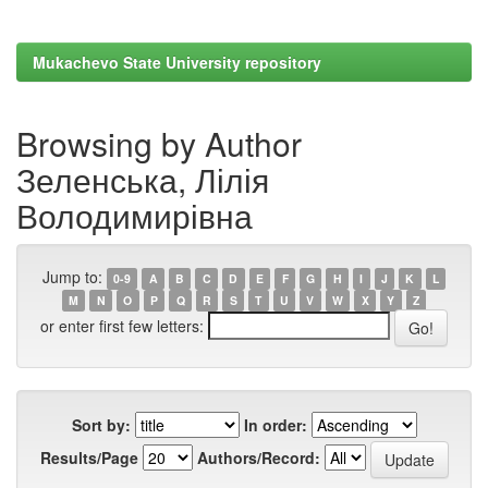
Mukachevo State University repository
Browsing by Author
Зеленська, Лілія
Володимирівна
Jump to:
0-9
A
B
C
D
E
F
G
H
I
J
K
L
M
N
O
P
Q
R
S
T
U
V
W
X
Y
Z
or enter first few letters:
Sort by:
In order:
Results/Page
Authors/Record: