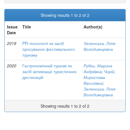
Showing results 1 to 2 of 2
Issue
Title
Author(s)
Date
2019
PR-технології як засіб
Зеленська, Лілія
просування фестивального
Володимирівна
туризму
2020
Гастрономічний туризм як
Рубіш, Марина
засіб активізації туристичних
Андріївна
;
Чорій,
дестинацій
Мирослава
Василівна
;
Зеленська, Лілія
Володимирівна
Showing results 1 to 2 of 2