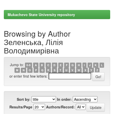
Mukachevo State University repository
Browsing by Author
Зеленська, Лілія
Володимирівна
Jump to:
0-9
A
B
C
D
E
F
G
H
I
J
K
L
M
N
O
P
Q
R
S
T
U
V
W
X
Y
Z
or enter first few letters:
Sort by:
In order:
Results/Page
Authors/Record: