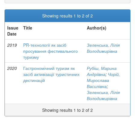
Showing results 1 to 2 of 2
Issue
Title
Author(s)
Date
2019
PR-технології як засіб
Зеленська, Лілія
просування фестивального
Володимирівна
туризму
2020
Гастрономічний туризм як
Рубіш, Марина
засіб активізації туристичних
Андріївна
;
Чорій,
дестинацій
Мирослава
Василівна
;
Зеленська, Лілія
Володимирівна
Showing results 1 to 2 of 2