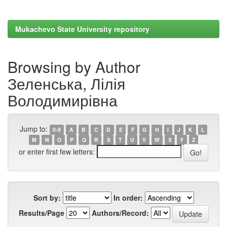
Mukachevo State University repository
Browsing by Author
Зеленська, Лілія
Володимирівна
Jump to:
0-9
A
B
C
D
E
F
G
H
I
J
K
L
M
N
O
P
Q
R
S
T
U
V
W
X
Y
Z
or enter first few letters:
Sort by:
In order:
Results/Page
Authors/Record: