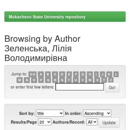
Mukachevo State University repository
Browsing by Author
Зеленська, Лілія
Володимирівна
Jump to:
0-9
A
B
C
D
E
F
G
H
I
J
K
L
M
N
O
P
Q
R
S
T
U
V
W
X
Y
Z
or enter first few letters:
Sort by:
In order:
Results/Page
Authors/Record: