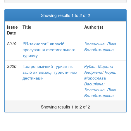
Showing results 1 to 2 of 2
Issue
Title
Author(s)
Date
2019
PR-технології як засіб
Зеленська, Лілія
просування фестивального
Володимирівна
туризму
2020
Гастрономічний туризм як
Рубіш, Марина
засіб активізації туристичних
Андріївна
;
Чорій,
дестинацій
Мирослава
Василівна
;
Зеленська, Лілія
Володимирівна
Showing results 1 to 2 of 2