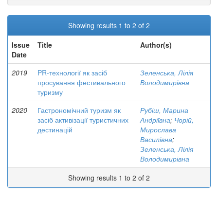
Showing results 1 to 2 of 2
Issue
Title
Author(s)
Date
2019
PR-технології як засіб
Зеленська, Лілія
просування фестивального
Володимирівна
туризму
2020
Гастрономічний туризм як
Рубіш, Марина
засіб активізації туристичних
Андріївна
;
Чорій,
дестинацій
Мирослава
Василівна
;
Зеленська, Лілія
Володимирівна
Showing results 1 to 2 of 2