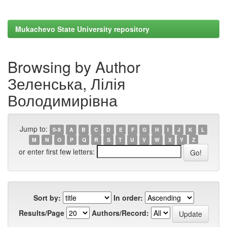
Mukachevo State University repository
Browsing by Author
Зеленська, Лілія
Володимирівна
Jump to:
0-9
A
B
C
D
E
F
G
H
I
J
K
L
M
N
O
P
Q
R
S
T
U
V
W
X
Y
Z
or enter first few letters:
Sort by:
In order:
Results/Page
Authors/Record: