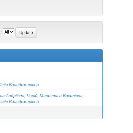
:
Лілія Володимирівна
на Андріївна
;
Чорій, Мирослава Василівна
;
Лілія Володимирівна