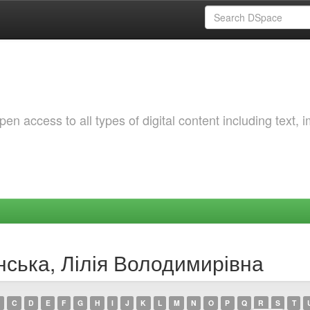
 access to all types of digital content including text, 
нська, Лілія Володимирівна
C
D
E
F
G
H
I
J
K
L
M
N
O
P
Q
R
S
T