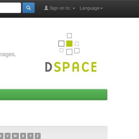
Sign on to:
Language
images,
U
V
W
X
Y
Z