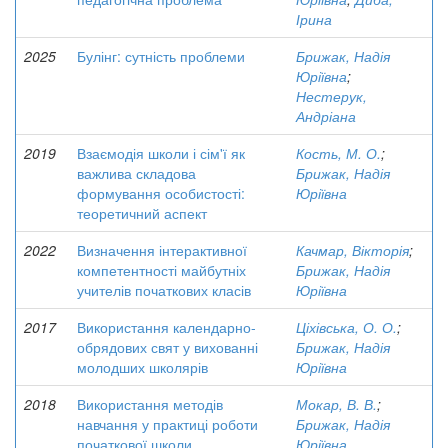
Ірина
2025
Булінг: сутність проблеми
Брижак, Надія
Юріївна
;
Нестерук,
Андріана
2019
Взаємодія школи і сім'ї як
Кость, М. О.
;
важлива складова
Брижак, Надія
формування особистості:
Юріївна
теоретичний аспект
2022
Визначення інтерактивної
Качмар, Вікторія
;
компетентності майбутніх
Брижак, Надія
учителів початкових класів
Юріївна
2017
Використання календарно-
Ціхівська, О. О.
;
обрядових свят у вихованні
Брижак, Надія
молодших школярів
Юріївна
2018
Використання методів
Мокар, В. В.
;
навчання у практиці роботи
Брижак, Надія
початкової школи
Юріївна