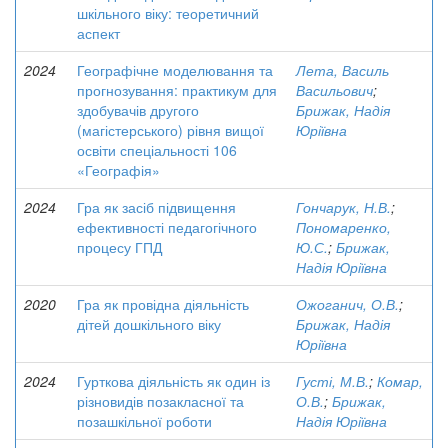
шкільного віку: теоретичний
аспект
2024
Географічне моделювання та
Лета, Василь
прогнозування: практикум для
Васильович
;
здобувачів другого
Брижак, Надія
(магістерського) рівня вищої
Юріївна
освіти спеціальності 106
«Географія»
2024
Гра як засіб підвищення
Гончарук, Н.В.
;
ефективності педагогічного
Пономаренко,
процесу ГПД
Ю.С.
;
Брижак,
Надія Юріївна
2020
Гра як провідна діяльність
Ожоганич, О.В.
;
дітей дошкільного віку
Брижак, Надія
Юріївна
2024
Гурткова діяльність як один із
Густі, М.В.
;
Комар,
різновидів позакласної та
О.В.
;
Брижак,
позашкільної роботи
Надія Юріївна