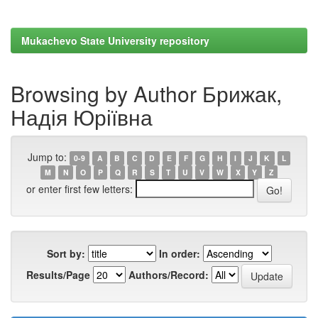
Mukachevo State University repository
Browsing by Author Брижак,
Надія Юріївна
Jump to:
0-9
A
B
C
D
E
F
G
H
I
J
K
L
M
N
O
P
Q
R
S
T
U
V
W
X
Y
Z
or enter first few letters:
Sort by:
In order:
Results/Page
Authors/Record: