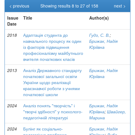
< previous
Showing results 8 to 27 of 158
next >
Issue
Title
Author(s)
Date
2018
Адаптація студента до
Гудз, С. В.
;
навчального процесу як один
Брижак, Надія
із факторів підвищення
Юріївна
професіоналізму майбутнього
вчителя початкових класів
2013
Аналіз Державного стандарту
Брижак, Надія
початкової загальної освіти
Юріївна
України щодо реалізації
краєзнавчої роботи з учнями
початкової школи
2024
Аналіз понять "творчість" і
Брижак, Надія
"творчі здібності" у психолого-
Юріївна
;
Швайгер,
педагогічній літературі
Марина
2024
Булінг як соціально-
Брижак, Надія
педагогічна проблема
Юріївна
;
Диба,