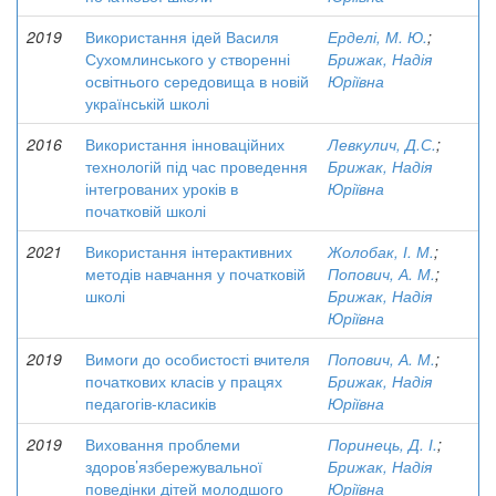
2019
Використання ідей Василя
Ерделі, М. Ю.
;
Сухомлинського у створенні
Брижак, Надія
освітнього середовища в новій
Юріївна
українській школі
2016
Використання інноваційних
Левкулич, Д.С.
;
технологій під час проведення
Брижак, Надія
інтегрованих уроків в
Юріївна
початковій школі
2021
Використання інтерактивних
Жолобак, І. М.
;
методів навчання у початковій
Попович, А. М.
;
школі
Брижак, Надія
Юріївна
2019
Вимоги до особистості вчителя
Попович, А. М.
;
початкових класів у працях
Брижак, Надія
педагогів-класиків
Юріївна
2019
Виховання проблеми
Поринець, Д. І.
;
здоров’язбережувальної
Брижак, Надія
поведінки дітей молодшого
Юріївна