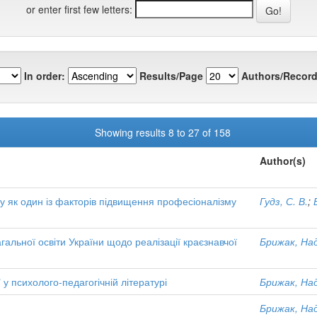
or enter first few letters:
In order:
Results/Page
Authors/Record
Showing results 8 to 27 of 158
Author(s)
у як один із факторів підвищення професіоналізму
Гудз, С. В.
;
гальної освіти України щодо реалізації краєзнавчої
Брижак, Над
і" у психолого-педагогічній літературі
Брижак, Над
Брижак, Над