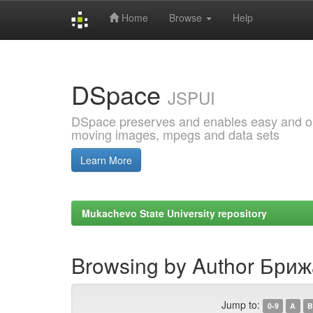
Home
Browse
Help
Skip
navigation
DSpace
JSPUI
DSpace preserves and enables easy and open
moving images, mpegs and data sets
Learn More
Mukachevo State University repository
Browsing by Author Бриж
Jump to:
0-9
A
B