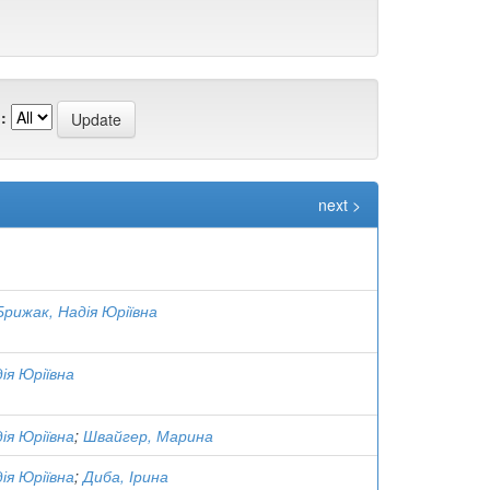
:
next >
Брижак, Надія Юріївна
ія Юріївна
ія Юріївна
;
Швайгер, Марина
ія Юріївна
;
Диба, Ірина