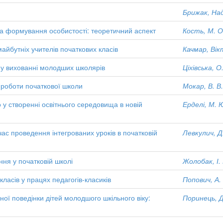
Брижак, Над
ова формування особистості: теоретичний аспект
Кость, М. О
айбутніх учителів початкових класів
Качмар, Вік
у вихованні молодших школярів
Ціхівська, О
 роботи початкової школи
Мокар, В. В.
у створенні освітнього середовища в новій
Ерделі, М. 
час проведення інтегрованих уроків в початковій
Левкулич, Д
ння у початковій школі
Жолобак, І.
ласів у працях педагогів-класиків
Попович, А.
ї поведінки дітей молодшого шкільного віку:
Поринець, Д.