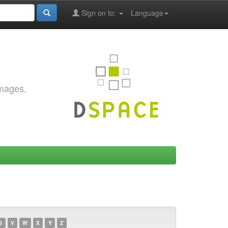
Sign on to:
Language
images,
U
V
W
X
Y
Z