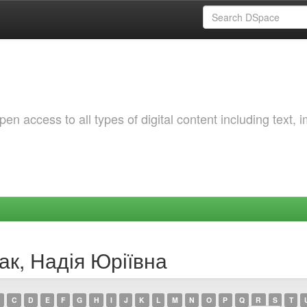
 access to all types of digital content including text, 
ак, Надія Юріївна
C
D
E
F
G
H
I
J
K
L
M
N
O
P
Q
R
S
T