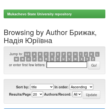
Mukachevo State University repository
Browsing by Author Брижак,
Надія Юріївна
Jump to:
0-9
A
B
C
D
E
F
G
H
I
J
K
L
M
N
O
P
Q
R
S
T
U
V
W
X
Y
Z
or enter first few letters:
Sort by:
In order:
Results/Page
Authors/Record: