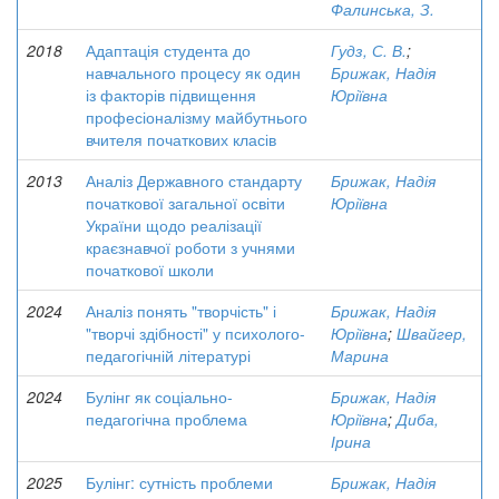
Фалинська, З.
2018
Адаптація студента до
Гудз, С. В.
;
навчального процесу як один
Брижак, Надія
із факторів підвищення
Юріївна
професіоналізму майбутнього
вчителя початкових класів
2013
Аналіз Державного стандарту
Брижак, Надія
початкової загальної освіти
Юріївна
України щодо реалізації
краєзнавчої роботи з учнями
початкової школи
2024
Аналіз понять "творчість" і
Брижак, Надія
"творчі здібності" у психолого-
Юріївна
;
Швайгер,
педагогічній літературі
Марина
2024
Булінг як соціально-
Брижак, Надія
педагогічна проблема
Юріївна
;
Диба,
Ірина
2025
Булінг: сутність проблеми
Брижак, Надія