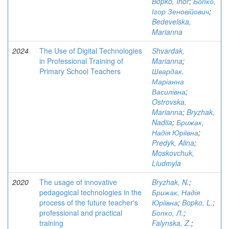
Bopko, Ihor
;
Бопко,
Ігор Зеновійович
;
Bedevelska,
Marianna
2024
The Use of Digital Technologies
Shvardak,
in Professional Training of
Marianna
;
Primary School Teachers
Швардак,
Маріанна
Василівна
;
Ostrovska,
Marianna
;
Bryzhak,
Nadiia
;
Брижак,
Надія Юріївна
;
Predyk, Alina
;
Moskovchuk,
Liudmyla
2020
The usage of innovative
Bryzhak, N.
;
pedagogical technologies in the
Брижак, Надія
process of the future teacher's
Юріївна
;
Bopko, L.
;
professional and practical
Бопко, Л.
;
training
Falynska, Z.
;