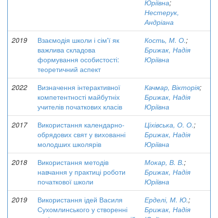
Юріївна
;
Нестерук,
Андріана
2019
Взаємодія школи і сім'ї як
Кость, М. О.
;
важлива складова
Брижак, Надія
формування особистості:
Юріївна
теоретичний аспект
2022
Визначення інтерактивної
Качмар, Вікторія
;
компетентності майбутніх
Брижак, Надія
учителів початкових класів
Юріївна
2017
Використання календарно-
Ціхівська, О. О.
;
обрядових свят у вихованні
Брижак, Надія
молодших школярів
Юріївна
2018
Використання методів
Мокар, В. В.
;
навчання у практиці роботи
Брижак, Надія
початкової школи
Юріївна
2019
Використання ідей Василя
Ерделі, М. Ю.
;
Сухомлинського у створенні
Брижак, Надія