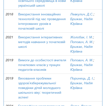
освітнього середовища в новій
Юріївна
українській школі
2016
Використання інноваційних
Левкулич, Д.С.
;
технологій під час проведення
Брижак, Надія
інтегрованих уроків в
Юріївна
початковій школі
2021
Використання інтерактивних
Жолобак, І. М.
;
методів навчання у початковій
Попович, А. М.
;
школі
Брижак, Надія
Юріївна
2019
Вимоги до особистості вчителя
Попович, А. М.
;
початкових класів у працях
Брижак, Надія
педагогів-класиків
Юріївна
2019
Виховання проблеми
Поринець, Д. І.
;
здоров’язбережувальної
Брижак, Надія
поведінки дітей молодшого
Юріївна
шкільного віку: теоретичний
аспект
2024
Географічне моделювання та
Лета, Василь