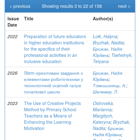
< previous
Showing results 3 to 22 of 158
next >
Issue
Title
Author(s)
Date
2022
Preparation of future educators
Loik, Halyna
;
in higher education institutions
Bryzhak, Nadiia
;
for the specifics of their
Брижак, Надія
professional activities in an
Юріївна
;
Tsehelnyk,
inclusive education
Tetyana
2026
Stem-орієнтовані завдання з
Брижак, Надія
елементами робототехніки у
Юріївна
;
технологічній освітній галузі
Томишинець, А.
;
початкової школи
Шелевер, Л.
2023
The Use of Creative Projects
Ostrovska,
Method by Primary School
Marianna
;
Teachers as a Means of
Margitych,
Enhancing the Learning
Kateryna
;
Bryzhak,
Motivation
Nadiia
;
Брижак,
Надія Юріївна
;